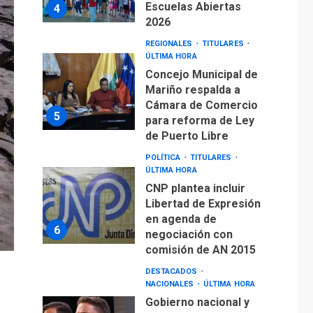
5
para reforma de Ley
de Puerto Libre
POLÍTICA
TITULARES
ÚLTIMA HORA
CNP plantea incluir
Libertad de Expresión
en agenda de
6
negociación con
comisión de AN 2015
DESTACADOS
NACIONALES
ÚLTIMA HORA
Gobierno nacional y
regional nos
respaldaron desde el
primer momento tras
7
terremotos del 24J
asegura Gustavo
Duque
NACIONALES
TITULARES