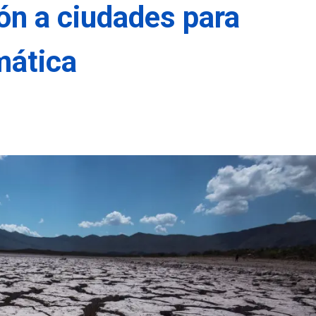
ión a ciudades para
imática