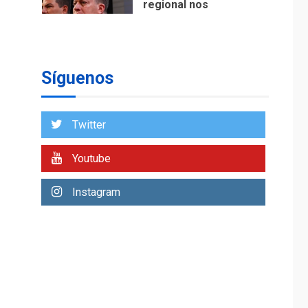
ÚLTIMA HORA
Reanudan
operaciones de carga
y descarga en
1
Aeropuerto de
Síguenos
Maiquetía
DEPORTES
MUNDIAL DE FÚTBOL 2026
Twitter
TITULARES
ÚLTIMA HORA
La FIFA se «disculpa»
Youtube
por plan fallido de
2
privatización
Instagram
ÚLTIMA HORA
Hutíes de Yemen
dicen que atacaron
dos petroleros
3
sauditas
REGIONALES
ÚLTIMA HORA
Instituciones