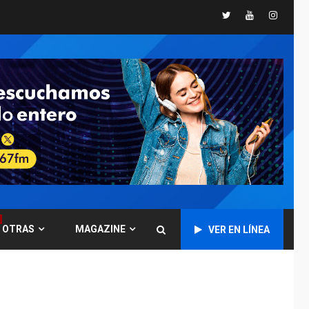
Twitter
Youtube
Instagr
DESTACADOS
NACIONALES
ÚLTIMA HORA
Gobierno nacional y
regional nos
respaldaron desde el
primer momento tras
7
terremotos del 24J
asegura Gustavo
Duque
NACIONALES
TITULARES
ÚLTIMA HORA
Reanudan
operaciones de carga
y descarga en
1
OTRAS
MAGAZINE
VER EN LÍNEA
Aeropuerto de
Maiquetía
DEPORTES
MUNDIAL DE FÚTBOL 2026
TITULARES
ÚLTIMA HORA