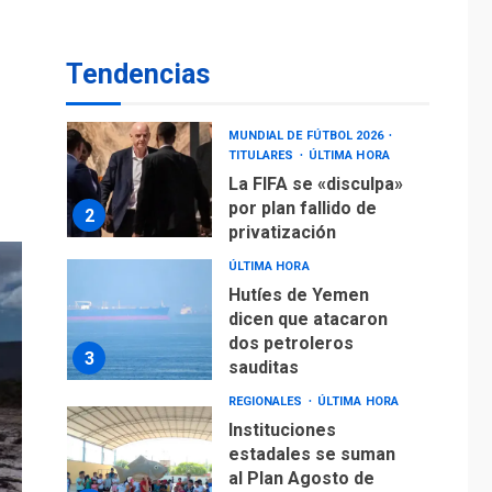
La FIFA se «disculpa»
por plan fallido de
2
privatización
Tendencias
ÚLTIMA HORA
Hutíes de Yemen
dicen que atacaron
dos petroleros
3
sauditas
REGIONALES
ÚLTIMA HORA
Instituciones
estadales se suman
al Plan Agosto de
Escuelas Abiertas
4
2026
REGIONALES
TITULARES
ÚLTIMA HORA
Concejo Municipal de
Mariño respalda a
Cámara de Comercio