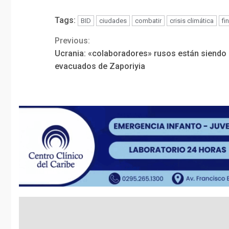
Tags:
BID
ciudades
combatir
crisis climática
fi
Previous:
Continue
Ucrania: «colaboradores» rusos están siendo
Reading
evacuados de Zaporiyia