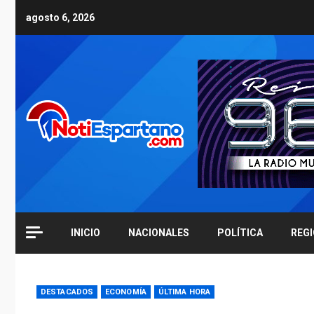
Skip
agosto 6, 2026
to
content
INICIO
NACIONALES
POLÍTICA
REG
DESTACADOS
ECONOMÍA
ÚLTIMA HORA