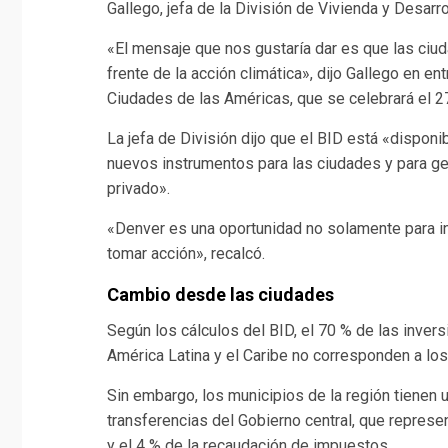
Gallego, jefa de la División de Vivienda y Desarro
«El mensaje que nos gustaría dar es que las ciud
frente de la acción climática», dijo Gallego en e
Ciudades de las Américas, que se celebrará el 27
La jefa de División dijo que el BID está «disponi
nuevos instrumentos para las ciudades y para ges
privado».
«Denver es una oportunidad no solamente para in
tomar acción», recalcó.
Cambio desde las ciudades
Según los cálculos del BID, el 70 % de las inver
América Latina y el Caribe no corresponden a los
Sin embargo, los municipios de la región tienen
transferencias del Gobierno central, que represe
y el 4 % de la recaudación de impuestos.