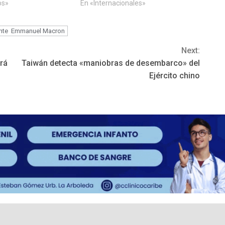
os»
En «Internacionales»
ente Emmanuel Macron
Next:
erá
Taiwán detecta «maniobras de desembarco» del
Ejército chino