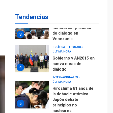
POLÍTICA
TITULARES
ÚLTIMA HORA
Gobierno y AN2015 en
Tendencias
nueva mesa de
4
diálogo
INTERNACIONALES
ÚLTIMA HORA
Hiroshima 81 años de
la debacle atómica.
Japón debate
5
principios no
nucleares
INTERNACIONALES
TITULARES
ÚLTIMA HORA
Trump vuelve intenta
nuevamente limitar
ciudadanía por
6
nacimiento
GUERRA EN EL MUNDO
TITULARES
ÚLTIMA HORA