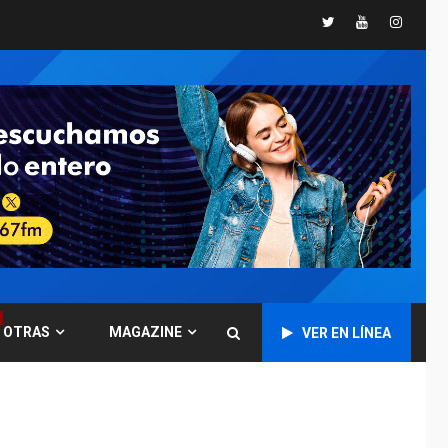
Twitter
Youtube
Instagr
Instalan carpas
metálicas como
terminales
temporales en
1
Aeropuerto de
Maiquetía
LATINOAMÉRICA Y CARIBE
TITULARES
ÚLTIMA HORA
De la Espriella
asumirá Presidencia
en ceremonia atípica
2
fuera de Bogotá
POLÍTICA
TITULARES
ÚLTIMA HORA
OTRAS
MAGAZINE
VER EN LÍNEA
ONGs piden a CIDH
monitorear proceso
de diálogo en
3
Venezuela