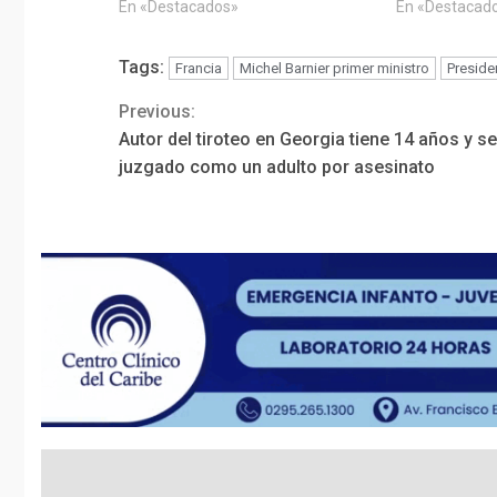
En «Destacados»
En «Destacad
Tags:
Francia
Michel Barnier primer ministro
Presid
Previous:
Continue
Autor del tiroteo en Georgia tiene 14 años y s
Reading
juzgado como un adulto por asesinato