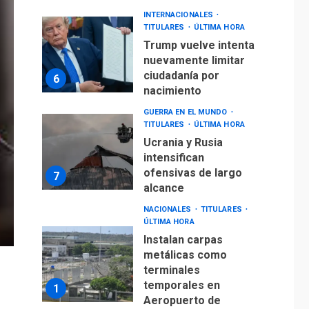
Ucrania y Rusia
intensifican
ofensivas de largo
7
alcance
NACIONALES
TITULARES
ÚLTIMA HORA
Instalan carpas
metálicas como
terminales
temporales en
1
Aeropuerto de
Maiquetía
LATINOAMÉRICA Y CARIBE
TITULARES
ÚLTIMA HORA
De la Espriella
asumirá Presidencia
en ceremonia atípica
2
fuera de Bogotá
POLÍTICA
TITULARES