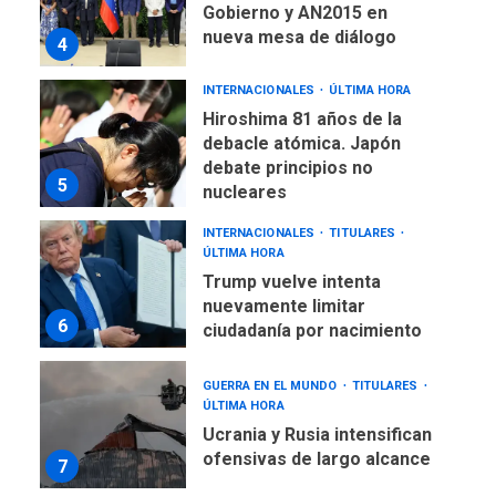
Gobierno y AN2015 en
nueva mesa de diálogo
4
INTERNACIONALES
ÚLTIMA HORA
Hiroshima 81 años de la
debacle atómica. Japón
debate principios no
5
nucleares
INTERNACIONALES
TITULARES
ÚLTIMA HORA
Trump vuelve intenta
nuevamente limitar
6
ciudadanía por nacimiento
GUERRA EN EL MUNDO
TITULARES
ÚLTIMA HORA
Ucrania y Rusia intensifican
ofensivas de largo alcance
7