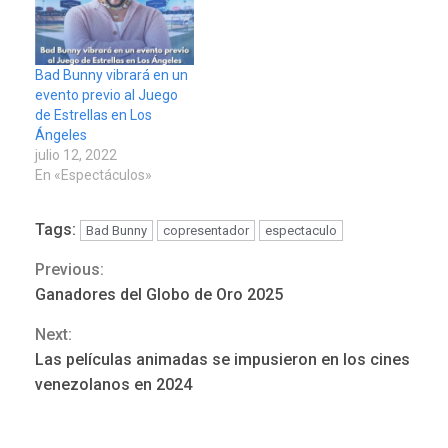
Bad Bunny vibrará en un
evento previo al Juego
de Estrellas en Los
Ángeles
julio 12, 2022
En «Espectáculos»
Tags:
Bad Bunny
copresentador
espectaculo
Previous:
Continue
POLÍTICA
TITULARES
ÚLTIMA HORA
Ganadores del Globo de Oro 2025
ONGs piden a CIDH
Reading
Next:
monitorear proceso de
3
diálogo en Venezuela
Las películas animadas se impusieron en los cines
venezolanos en 2024
POLÍTICA
TITULARES
ÚLTIMA HORA