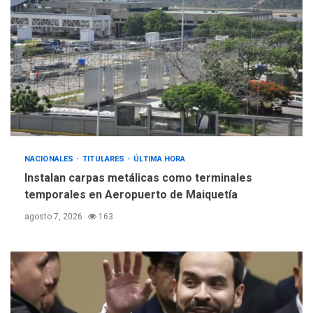
Gobierno y AN2015 en
nueva mesa de diálogo
4
INTERNACIONALES
ÚLTIMA HORA
Hiroshima 81 años de la
debacle atómica. Japón
debate principios no
5
nucleares
NACIONALES
TITULARES
ÚLTIMA HORA
Instalan carpas metálicas como terminales
temporales en Aeropuerto de Maiquetía
agosto 7, 2026
163