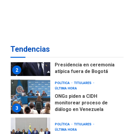
NACIONALES
TITULARES
ÚLTIMA HORA
Instalan carpas metálicas
como terminales
temporales en Aeropuerto
1
de Maiquetía
LATINOAMÉRICA Y CARIBE
Tendencias
TITULARES
ÚLTIMA HORA
De la Espriella asumirá
Presidencia en ceremonia
2
atípica fuera de Bogotá
POLÍTICA
TITULARES
ÚLTIMA HORA
ONGs piden a CIDH
monitorear proceso de
3
diálogo en Venezuela
POLÍTICA
TITULARES
ÚLTIMA HORA