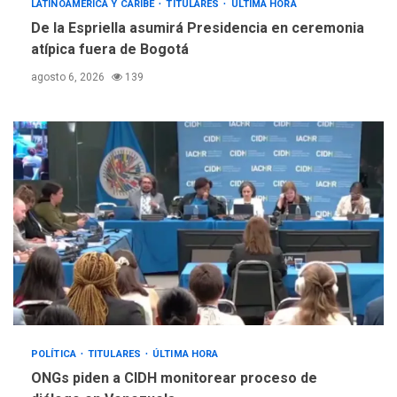
LATINOAMÉRICA Y CARIBE
TITULARES
ÚLTIMA HORA
De la Espriella asumirá Presidencia en ceremonia
atípica fuera de Bogotá
agosto 6, 2026
139
POLÍTICA
TITULARES
ÚLTIMA HORA
ONGs piden a CIDH monitorear proceso de