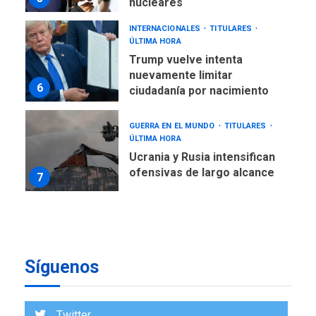
nucleares
INTERNACIONALES
TITULARES
ÚLTIMA HORA
Trump vuelve intenta
nuevamente limitar
6
ciudadanía por nacimiento
GUERRA EN EL MUNDO
TITULARES
ÚLTIMA HORA
Ucrania y Rusia intensifican
ofensivas de largo alcance
7
NACIONALES
TITULARES
ÚLTIMA HORA
Instalan carpas metálicas
como terminales
Síguenos
temporales en Aeropuerto
1
de Maiquetía
LATINOAMÉRICA Y CARIBE
Twitter