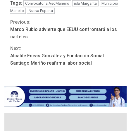
Tags:
Convocatoria AsoManeiro
isla Margarita
Municipio
Maneiro
Nueva Esparta
Previous:
Continue
Marco Rubio advierte que EEUU confrontará a los
POLÍTICA
TITULARES
Reading
ÚLTIMA HORA
carteles
ONGs piden a CIDH
Next:
monitorear proceso de
3
diálogo en Venezuela
Alcalde Eneas González y Fundación Social
Santiago Mariño reafirma labor social
POLÍTICA
TITULARES
ÚLTIMA HORA
Gobierno y AN2015 en
nueva mesa de diálogo
4
INTERNACIONALES
ÚLTIMA HORA
Hiroshima 81 años de la
debacle atómica. Japón
debate principios no
5
nucleares