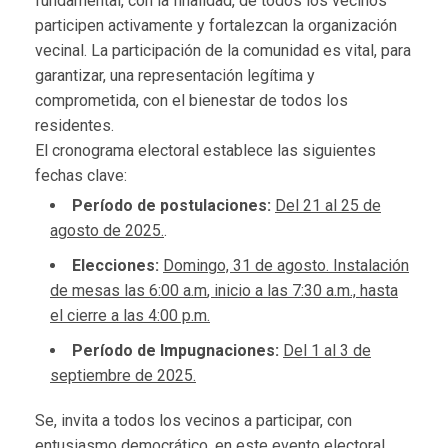
fundamental, con la finalidad, de todos los vecinos
participen activamente y fortalezcan la organización
vecinal. La participación de la comunidad es vital, para
garantizar, una representación legítima y
comprometida, con el bienestar de todos los
residentes.
El cronograma electoral establece las siguientes
fechas clave:
Período de postulaciones:
Del 21 al 25 de
agosto
de 2025
.
.
Elecciones:
Domingo, 31 de agosto. Instalación
de mesas las 6:00 a.m
, inicio a las 7:30 a.m.,
hasta
el cierre a las 4:00 p.m.
Período de
I
mpugnaciones:
Del 1 al 3 de
septiembre
de 2025
.
Se, invita a todos los vecinos a participar, con
entusiasmo democrático, en este evento electoral.