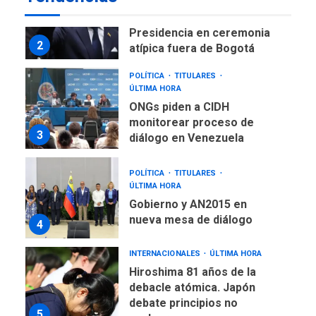
De la Espriella asumirá
Presidencia en ceremonia
2
atípica fuera de Bogotá
POLÍTICA
TITULARES
ÚLTIMA HORA
ONGs piden a CIDH
monitorear proceso de
3
diálogo en Venezuela
POLÍTICA
TITULARES
ÚLTIMA HORA
Gobierno y AN2015 en
nueva mesa de diálogo
4
INTERNACIONALES
ÚLTIMA HORA
Hiroshima 81 años de la
debacle atómica. Japón
debate principios no
5