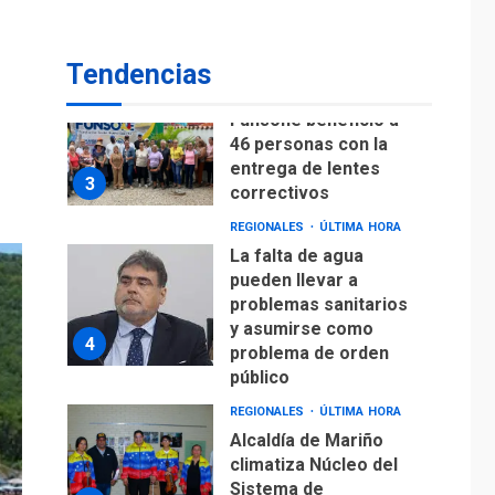
Lionel Messi llega a
Argentina para
2
despedir a su padre
Tendencias
REGIONALES
ÚLTIMA HORA
Funsone benefició a
46 personas con la
entrega de lentes
3
correctivos
REGIONALES
ÚLTIMA HORA
La falta de agua
pueden llevar a
problemas sanitarios
y asumirse como
4
problema de orden
público
REGIONALES
ÚLTIMA HORA
Alcaldía de Mariño
climatiza Núcleo del
Sistema de