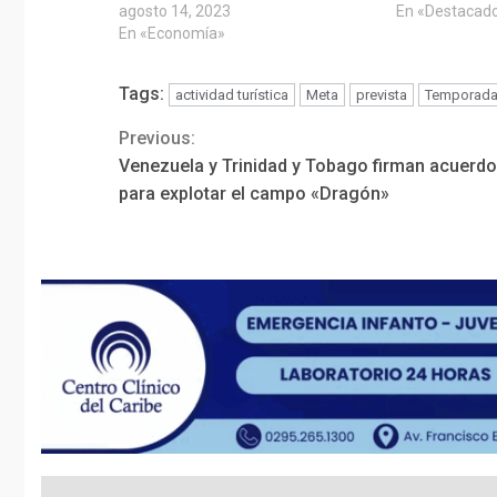
agosto 14, 2023
En «Destacad
En «Economía»
Tags:
actividad turística
Meta
prevista
Temporada
Previous:
Continue
Venezuela y Trinidad y Tobago firman acuerdo
Reading
para explotar el campo «Dragón»