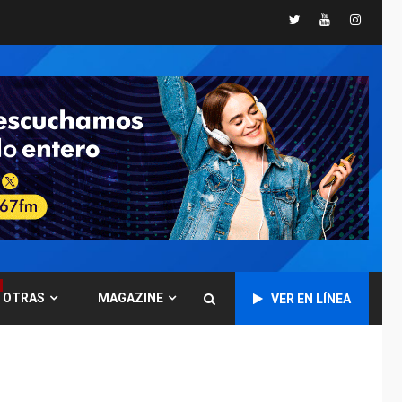
Presidenta
Twitter
Youtube
Instagr
Encargada evalúa
financiamiento obras
6
post-sismos
LATINOAMÉRICA Y CARIBE
TITULARES
ÚLTIMA HORA
Atentado con drones
explosivos deja un
7
policía muerto
POLÍTICA
ÚLTIMA HORA
Delcy Rodríguez
designa nuevo
presidente de
OTRAS
MAGAZINE
Corpoelec y nuevo
VER EN LÍNEA
1
viceministro de
Servicios Eléctricos
DEPORTES
TITULARES
ÚLTIMA HORA