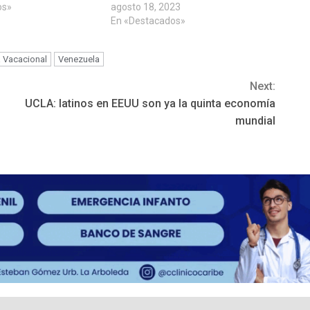
os»
agosto 18, 2023
En «Destacados»
 Vacacional
Venezuela
Next:
UCLA: latinos en EEUU son ya la quinta economía
mundial