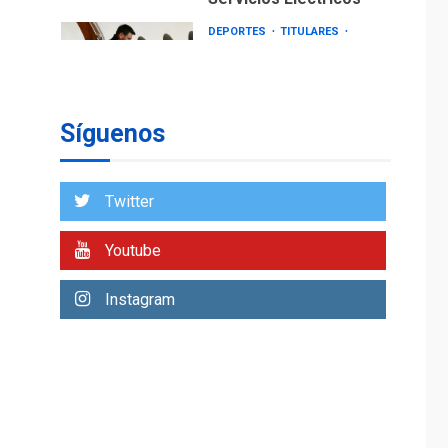
DEPORTES
TITULARES
ÚLTIMA HORA
Lionel Messi llega a
Argentina para
2
despedir a su padre
Síguenos
REGIONALES
ÚLTIMA HORA
Funsone benefició a
46 personas con la
Twitter
entrega de lentes
3
correctivos
Youtube
REGIONALES
ÚLTIMA HORA
Instagram
La falta de agua
pueden llevar a
problemas sanitarios
y asumirse como
4
problema de orden
público
REGIONALES
ÚLTIMA HORA