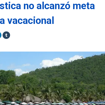
ística no alcanzó meta
a vacacional