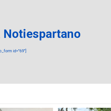
a Notiespartano
_form id="69"]