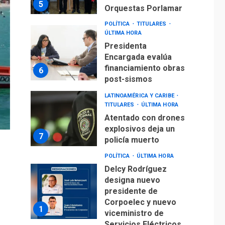
5
Orquestas Porlamar
POLÍTICA
TITULARES
ÚLTIMA HORA
Presidenta
Encargada evalúa
financiamiento obras
6
post-sismos
LATINOAMÉRICA Y CARIBE
TITULARES
ÚLTIMA HORA
Atentado con drones
explosivos deja un
7
policía muerto
POLÍTICA
ÚLTIMA HORA
Delcy Rodríguez
designa nuevo
presidente de
Corpoelec y nuevo
1
viceministro de
Servicios Eléctricos