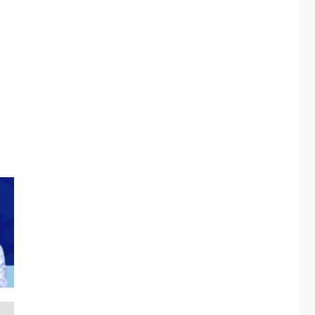
Alcaldía de Mariño
climatiza Núcleo del
Sistema de
5
Orquestas Porlamar