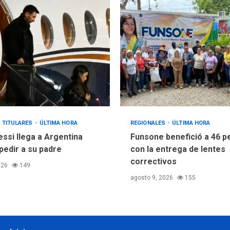
TITULARES
ÚLTIMA HORA
REGIONALES
ÚLTIMA HORA
essi llega a Argentina
Funsone benefició a 46 
pedir a su padre
con la entrega de lentes
correctivos
026
149
agosto 9, 2026
155