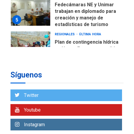
Fedecámaras NE y Unimar
trabajan en diplomado para
creación y manejo de
5
estadísticas de turismo
REGIONALES
ÚLTIMA HORA
Plan de contingencia hídrica
en Nueva Esparta consolida
avances en territorio
6
insular
Síguenos
ECONOMÍA
TITULARES
ÚLTIMA HORA
Venezuela requiere
US$183.000 millones para
Twitter
7
alcanzar 3 millones de bdp
Youtube
REGIONALES
ÚLTIMA HORA
Libro de Guadalupe Burelli
Instagram
eleva sus velas en