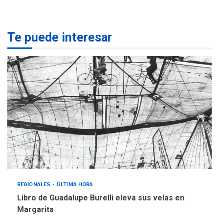
Margarita
1
REGIONALES
ÚLTIMA HORA
Te puede interesar
Margarita será sede de
Programa “Cuidadores 360”
para aprender a atender
2
adultos mayores
REGIONALES
ÚLTIMA HORA
Mariño fortalece capacidad
operativa con flota
vehicular de 60 unidades
adquiridas en un año de
3
gestión
REGIONALES
ÚLTIMA HORA
Reparan hundimiento de la
«Juan Bautista Arismendi» a
REGIONALES
ÚLTIMA HORA
la altura de Macho Muerto
Libro de Guadalupe Burelli eleva sus velas en
4
Margarita
REGIONALES
TECNOLOGÍA