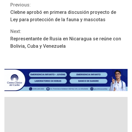
Previous:
Continue
Clebne aprobó en primera discusión proyecto de
Reading
Ley para protección de la fauna y mascotas
Next:
REGIONALES
ÚLTIMA HORA
Representante de Rusia en Nicaragua se reúne con
Mariño fortalece capacidad
Bolivia, Cuba y Venezuela
operativa con flota
vehicular de 60 unidades
adquiridas en un año de
3
gestión
REGIONALES
ÚLTIMA HORA
Reparan hundimiento de la
«Juan Bautista Arismendi» a
la altura de Macho Muerto
4
REGIONALES
TECNOLOGÍA
ÚLTIMA HORA
Fedecámaras NE y Unimar