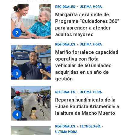
REGIONALES
ÚLTIMA HORA
Margarita será sede de
Programa “Cuidadores 360”
para aprender a atender
2
adultos mayores
REGIONALES
ÚLTIMA HORA
Mariño fortalece capacidad
operativa con flota
vehicular de 60 unidades
adquiridas en un año de
3
gestión
REGIONALES
ÚLTIMA HORA
Reparan hundimiento de la
«Juan Bautista Arismendi» a
la altura de Macho Muerto
4
REGIONALES
TECNOLOGÍA
ÚLTIMA HORA