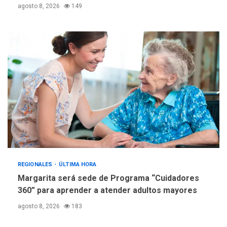
agosto 8, 2026
149
ÚLTIMA HORA
Fedecámaras NE y Unimar
trabajan en diplomado para
creación y manejo de
5
estadísticas de turismo
REGIONALES
ÚLTIMA HORA
Margarita será sede de Programa “Cuidadores
360” para aprender a atender adultos mayores
agosto 8, 2026
183