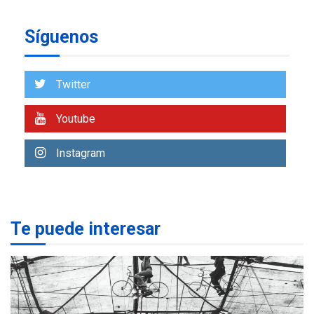
7
alcanzar 3 millones de bdp
Síguenos
REGIONALES
ÚLTIMA HORA
Libro de Guadalupe Burelli
eleva sus velas en
Twitter
Margarita
1
Youtube
REGIONALES
ÚLTIMA HORA
Margarita será sede de
Instagram
Programa “Cuidadores 360”
para aprender a atender
2
adultos mayores
REGIONALES
ÚLTIMA HORA
Te puede interesar
Mariño fortalece capacidad
operativa con flota
vehicular de 60 unidades
adquiridas en un año de
3
gestión