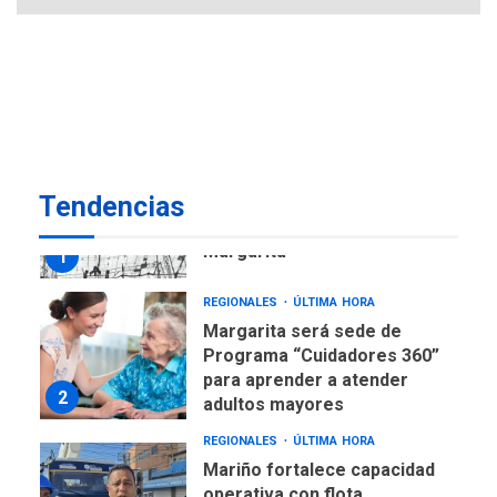
REGIONALES
ÚLTIMA HORA
Libro de Guadalupe Burelli
eleva sus velas en
Margarita
1
REGIONALES
ÚLTIMA HORA
Margarita será sede de
Tendencias
Programa “Cuidadores 360”
para aprender a atender
2
adultos mayores
REGIONALES
ÚLTIMA HORA
Mariño fortalece capacidad
operativa con flota
vehicular de 60 unidades
adquiridas en un año de
3
gestión
REGIONALES
ÚLTIMA HORA