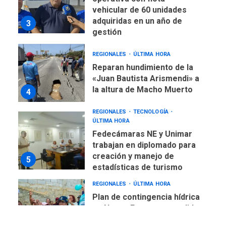
Reparan hundimiento de la
«Juan Bautista Arismendi» a
la altura de Macho Muerto
4
REGIONALES
TECNOLOGÍA
ÚLTIMA HORA
Fedecámaras NE y Unimar
trabajan en diplomado para
creación y manejo de
5
estadísticas de turismo
REGIONALES
ÚLTIMA HORA
Plan de contingencia hídrica
en Nueva Esparta consolida
avances en territorio
6
insular
ECONOMÍA
TITULARES
ÚLTIMA HORA
Venezuela requiere
US$183.000 millones para