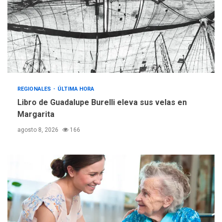
REGIONALES
ÚLTIMA HORA
Reparan hundimiento de la
«Juan Bautista Arismendi» a
la altura de Macho Muerto
4
REGIONALES
TECNOLOGÍA
ÚLTIMA HORA
Fedecámaras NE y Unimar
REGIONALES
ÚLTIMA HORA
trabajan en diplomado para
Libro de Guadalupe Burelli eleva sus velas en
creación y manejo de
5
estadísticas de turismo
Margarita
agosto 8, 2026
166