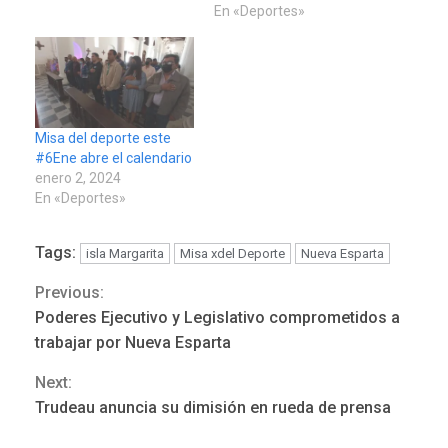
En «Deportes»
Misa del deporte este
#6Ene abre el calendario
enero 2, 2024
En «Deportes»
REGIONALES
ÚLTIMA HORA
Tags:
isla Margarita
Misa xdel Deporte
Nueva Esparta
Mariño fortalece capacidad
Previous:
Continue
operativa con flota
vehicular de 60 unidades
Poderes Ejecutivo y Legislativo comprometidos a
adquiridas en un año de
Reading
trabajar por Nueva Esparta
3
gestión
Next:
REGIONALES
ÚLTIMA HORA
Trudeau anuncia su dimisión en rueda de prensa
Reparan hundimiento de la