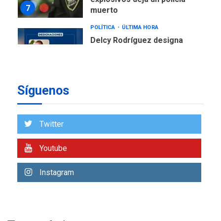
7
muerto
POLÍTICA
ÚLTIMA HORA
Delcy Rodríguez designa
nuevo presidente de
Corpoelec y nuevo
viceministro de Servicios
1
Eléctricos
Síguenos
DEPORTES
TITULARES
ÚLTIMA HORA
Lionel Messi llega a
Twitter
Argentina para despedir a
2
su padre
Youtube
REGIONALES
ÚLTIMA HORA
Instagram
Funsone benefició a 46
personas con la entrega de
lentes correctivos
3