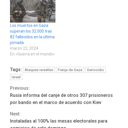
Los muertos en Gaza
superan los 32.000 tras
82 fallecidos en la última
jornada
marzo 22, 2024
En «Guerra en el mundo»
Tags:
Ataques israelíes
Franja de Gaza
Genocidio
Israel
Previous:
Continue
REGIONALES
ÚLTIMA HORA
Rusia informa del canje de otros 307 prisioneros
Funsone benefició a 46
Reading
por bando en el marco de acuerdo con Kiev
personas con la entrega de
lentes correctivos
3
Next:
Instaladas al 100% las mesas electorales para
REGIONALES
ÚLTIMA HORA