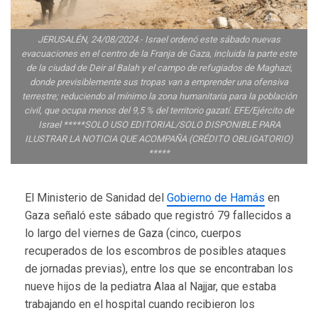
JERUSALÉN, 24/08/2024.- Israel ordenó este sábado nuevas
evacuaciones en el centro de la Franja de Gaza, incluida la parte este
de la ciudad de Deir al Balah y el campo de refugiados de Maghazi,
donde previsiblemente sus tropas van a emprender una ofensiva
terrestre; reduciendo al mínimo la zona humanitaria para la población
civil, que ocupa menos del 9,5 % del territorio gazatí. EFE/Ejército de
Israel *****SOLO USO EDITORIAL/SOLO DISPONIBLE PARA
ILUSTRAR LA NOTICIA QUE ACOMPAÑA (CRÉDITO OBLIGATORIO)
*****
El Ministerio de Sanidad del
Gobierno de Hamás
en
Gaza señaló este sábado que registró 79 fallecidos a
lo largo del viernes de Gaza (cinco, cuerpos
recuperados de los escombros de posibles ataques
de jornadas previas), entre los que se encontraban los
nueve hijos de la pediatra Alaa al Najjar, que estaba
trabajando en el hospital cuando recibieron los