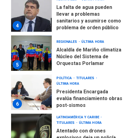
La falta de agua pueden
llevar a problemas
sanitarios y asumirse como
4
problema de orden público
REGIONALES
ÚLTIMA HORA
Alcaldía de Mariño climatiza
Núcleo del Sistema de
Orquestas Porlamar
5
POLÍTICA
TITULARES
ÚLTIMA HORA
Presidenta Encargada
evalúa financiamiento obras
6
post-sismos
LATINOAMÉRICA Y CARIBE
TITULARES
ÚLTIMA HORA
Atentado con drones
explosivos deja un policía