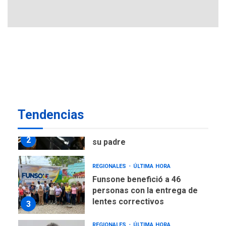
7
muerto
POLÍTICA
ÚLTIMA HORA
Delcy Rodríguez designa
nuevo presidente de
Corpoelec y nuevo
viceministro de Servicios
1
Eléctricos
DEPORTES
TITULARES
ÚLTIMA HORA
Tendencias
Lionel Messi llega a
Argentina para despedir a
2
su padre
REGIONALES
ÚLTIMA HORA
Funsone benefició a 46
personas con la entrega de
lentes correctivos
3
REGIONALES
ÚLTIMA HORA