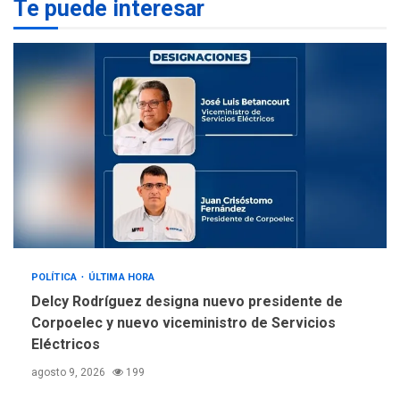
Te puede interesar
REGIONALES
ÚLTIMA HORA
La falta de agua pueden
llevar a problemas
sanitarios y asumirse como
4
problema de orden público
REGIONALES
ÚLTIMA HORA
Alcaldía de Mariño climatiza
Núcleo del Sistema de
Orquestas Porlamar
5
POLÍTICA
ÚLTIMA HORA
Delcy Rodríguez designa nuevo presidente de
Corpoelec y nuevo viceministro de Servicios
Eléctricos
agosto 9, 2026
199