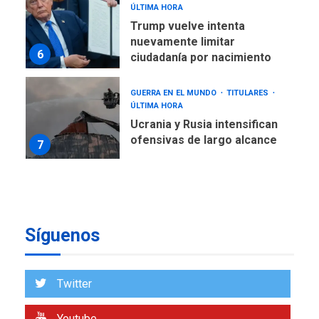
ÚLTIMA HORA
Trump vuelve intenta
nuevamente limitar
6
ciudadanía por nacimiento
GUERRA EN EL MUNDO
TITULARES
ÚLTIMA HORA
Ucrania y Rusia intensifican
ofensivas de largo alcance
7
NACIONALES
TITULARES
ÚLTIMA HORA
Instalan carpas metálicas
como terminales
Síguenos
temporales en Aeropuerto
1
de Maiquetía
LATINOAMÉRICA Y CARIBE
Twitter
TITULARES
ÚLTIMA HORA
De la Espriella asumirá
Youtube