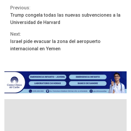
Previous:
Continue
Trump congela todas las nuevas subvenciones a la
POLÍTICA
TITULARES
Reading
ÚLTIMA HORA
Universidad de Harvard
ONGs piden a CIDH
Next:
monitorear proceso de
3
diálogo en Venezuela
Israel pide evacuar la zona del aeropuerto
internacional en Yemen
POLÍTICA
TITULARES
ÚLTIMA HORA
Gobierno y AN2015 en
nueva mesa de diálogo
4
INTERNACIONALES
ÚLTIMA HORA
Hiroshima 81 años de la
debacle atómica. Japón
debate principios no
5
nucleares
INTERNACIONALES
TITULARES