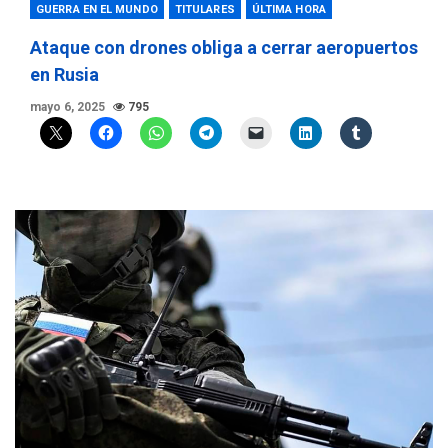
GUERRA EN EL MUNDO
TITULARES
ÚLTIMA HORA
Ataque con drones obliga a cerrar aeropuertos
en Rusia
mayo 6, 2025
795