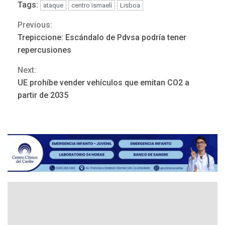
Tags:
ataque
centro ismaelí
Lisboa
Previous:
Continue
Trepiccione: Escándalo de Pdvsa podría tener
Reading
repercusiones
Next:
UE prohíbe vender vehículos que emitan CO2 a
POLÍTICA
TITULARES
partir de 2035
ÚLTIMA HORA
Gobierno y AN2015 en
nueva mesa de diálogo
3
INTERNACIONALES
ÚLTIMA HORA
Hiroshima 81 años de la
debacle atómica. Japón
debate principios no
4
nucleares
INTERNACIONALES
TITULARES
ÚLTIMA HORA