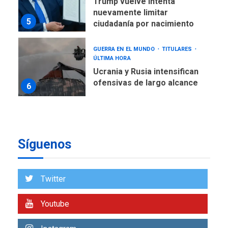
Trump vuelve intenta
nuevamente limitar
5
ciudadanía por nacimiento
GUERRA EN EL MUNDO
TITULARES
ÚLTIMA HORA
Ucrania y Rusia intensifican
ofensivas de largo alcance
6
LATINOAMÉRICA Y CARIBE
TITULARES
ÚLTIMA HORA
EEUU sanciona a ocho
Síguenos
militares y cinco entidades
7
cubanas
LATINOAMÉRICA Y CARIBE
Twitter
TITULARES
ÚLTIMA HORA
De la Espriella asumirá
Youtube
Presidencia en ceremonia
1
atípica fuera de Bogotá