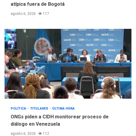
atípica fuera de Bogotá
nuevamente limitar
5
ciudadanía por nacimiento
agosto 6, 2026
117
POLÍTICA
TITULARES
ÚLTIMA HORA
ONGs piden a CIDH monitorear proceso de
diálogo en Venezuela
agosto 6, 2026
112