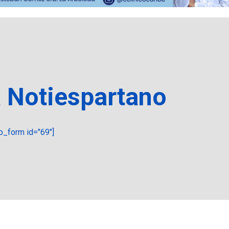
a Notiespartano
_form id="69"]