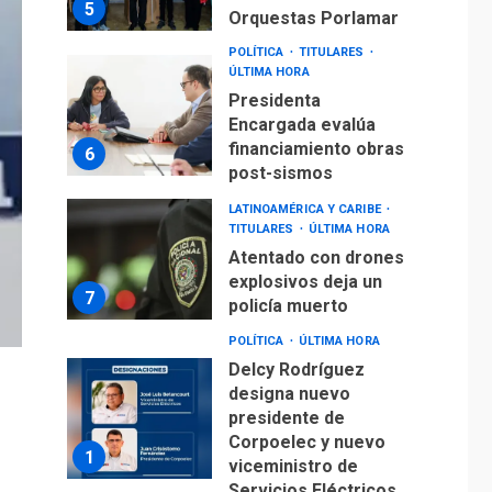
5
Orquestas Porlamar
POLÍTICA
TITULARES
ÚLTIMA HORA
Presidenta
Encargada evalúa
financiamiento obras
6
post-sismos
LATINOAMÉRICA Y CARIBE
TITULARES
ÚLTIMA HORA
Atentado con drones
explosivos deja un
7
policía muerto
POLÍTICA
ÚLTIMA HORA
Delcy Rodríguez
designa nuevo
presidente de
Corpoelec y nuevo
1
viceministro de
Servicios Eléctricos