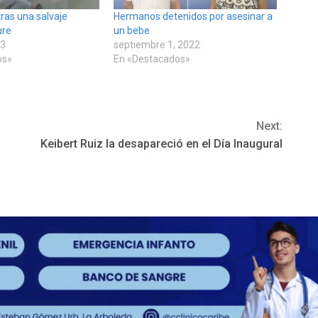
ras una salvaje
Hermanos detenidos por asesinar a
ure
un bebe
23
septiembre 1, 2022
os»
En «Destacados»
Next:
Keibert Ruiz la desapareció en el Día Inaugural