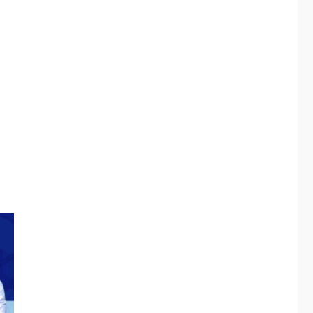
Alcaldía de Mariño
climatiza Núcleo del
Sistema de
5
Orquestas Porlamar