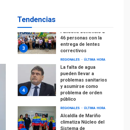
Lionel Messi llega a
Argentina para
2
despedir a su padre
Tendencias
REGIONALES
ÚLTIMA HORA
Funsone benefició a
46 personas con la
entrega de lentes
3
correctivos
REGIONALES
ÚLTIMA HORA
La falta de agua
pueden llevar a
problemas sanitarios
y asumirse como
4
problema de orden
público
REGIONALES
ÚLTIMA HORA
Alcaldía de Mariño
climatiza Núcleo del
Sistema de