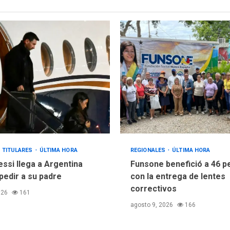
TITULARES
ÚLTIMA HORA
REGIONALES
ÚLTIMA HORA
essi llega a Argentina
Funsone benefició a 46 
pedir a su padre
con la entrega de lentes
correctivos
026
161
agosto 9, 2026
166