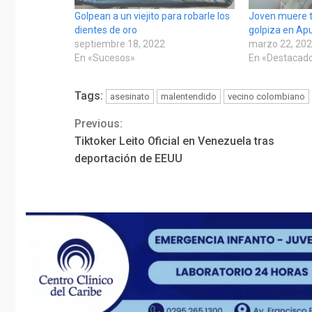
Golpean a un viejito para robarle los
Joven muere t
dientes de oro
golpiza en Ap
septiembre 18, 2022
marzo 22, 20
En «Sucesos»
En «Destacad
Tags:
asesinato
malentendido
vecino colombiano
Previous:
Continue
Tiktoker Leito Oficial en Venezuela tras
Reading
deportación de EEUU