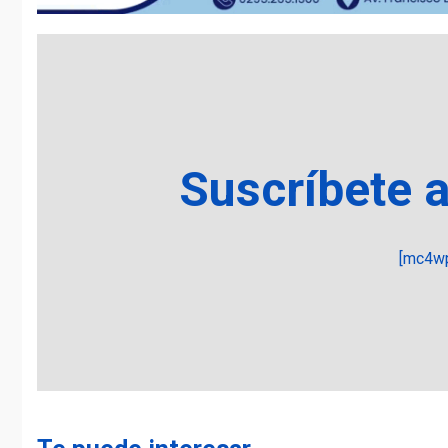
Suscríbete 
[mc4wp