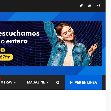
Presidenta
Twitter
Youtube
Instagr
Encargada evalúa
financiamiento obras
6
post-sismos
LATINOAMÉRICA Y CARIBE
TITULARES
ÚLTIMA HORA
Atentado con drones
explosivos deja un
7
policía muerto
POLÍTICA
ÚLTIMA HORA
Delcy Rodríguez
designa nuevo
presidente de
OTRAS
MAGAZINE
Corpoelec y nuevo
VER EN LÍNEA
1
viceministro de
Servicios Eléctricos
DEPORTES
TITULARES
ÚLTIMA HORA