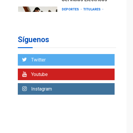
DEPORTES
TITULARES
ÚLTIMA HORA
Lionel Messi llega a
Argentina para
2
despedir a su padre
Síguenos
REGIONALES
ÚLTIMA HORA
Funsone benefició a
46 personas con la
Twitter
entrega de lentes
3
correctivos
Youtube
REGIONALES
ÚLTIMA HORA
Instagram
La falta de agua
pueden llevar a
problemas sanitarios
y asumirse como
4
problema de orden
público
REGIONALES
ÚLTIMA HORA