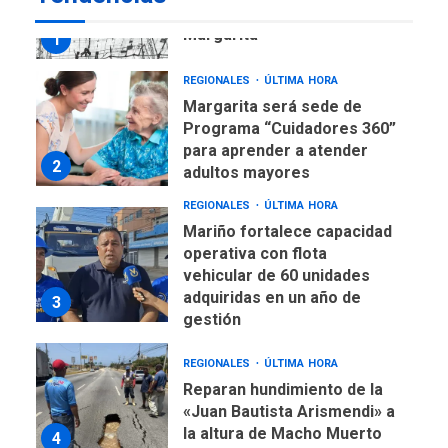
eleva sus velas en
Margarita
1
REGIONALES
ÚLTIMA HORA
Margarita será sede de
Programa “Cuidadores 360”
para aprender a atender
2
adultos mayores
REGIONALES
ÚLTIMA HORA
Mariño fortalece capacidad
operativa con flota
vehicular de 60 unidades
adquiridas en un año de
3
gestión
REGIONALES
ÚLTIMA HORA
Reparan hundimiento de la
«Juan Bautista Arismendi» a
la altura de Macho Muerto
4