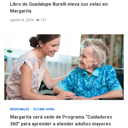
la altura de Macho Muerto
Libro de Guadalupe Burelli eleva sus velas en
4
Margarita
REGIONALES
TECNOLOGÍA
agosto 8, 2026
137
ÚLTIMA HORA
Fedecámaras NE y Unimar
trabajan en diplomado para
creación y manejo de
5
estadísticas de turismo
REGIONALES
ÚLTIMA HORA
Margarita será sede de Programa “Cuidadores
360” para aprender a atender adultos mayores