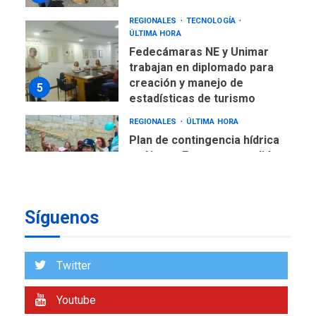
REGIONALES
TECNOLOGÍA
ÚLTIMA HORA
Fedecámaras NE y Unimar
trabajan en diplomado para
creación y manejo de
5
estadísticas de turismo
REGIONALES
ÚLTIMA HORA
Plan de contingencia hídrica
en Nueva Esparta consolida
avances en territorio
6
insular
Síguenos
ECONOMÍA
TITULARES
ÚLTIMA HORA
Venezuela requiere
US$183.000 millones para
Twitter
7
alcanzar 3 millones de bdp
Youtube
REGIONALES
ÚLTIMA HORA