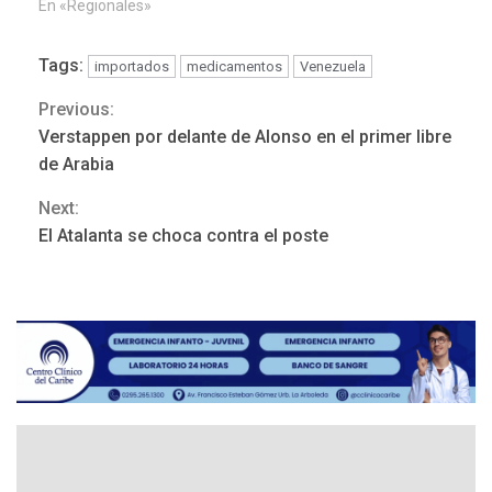
En «Regionales»
Tags:
importados
medicamentos
Venezuela
Previous:
Continue
Verstappen por delante de Alonso en el primer libre
Reading
de Arabia
REGIONALES
ÚLTIMA HORA
Next:
Mariño fortalece capacidad
El Atalanta se choca contra el poste
operativa con flota
vehicular de 60 unidades
adquiridas en un año de
3
gestión
REGIONALES
ÚLTIMA HORA
Reparan hundimiento de la
«Juan Bautista Arismendi» a
la altura de Macho Muerto
4