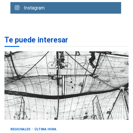
Libro de Guadalupe Burelli
Instagram
eleva sus velas en
Margarita
1
REGIONALES
ÚLTIMA HORA
Te puede interesar
Margarita será sede de
Programa “Cuidadores 360”
para aprender a atender
2
adultos mayores
REGIONALES
ÚLTIMA HORA
Mariño fortalece capacidad
operativa con flota
vehicular de 60 unidades
adquiridas en un año de
3
gestión
REGIONALES
ÚLTIMA HORA
Reparan hundimiento de la
«Juan Bautista Arismendi» a
REGIONALES
ÚLTIMA HORA