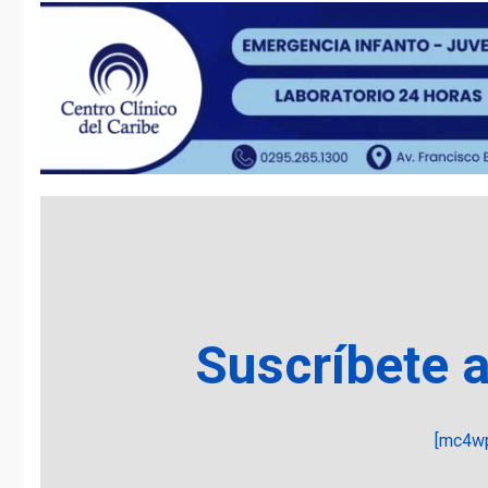
Suscríbete 
[mc4wp