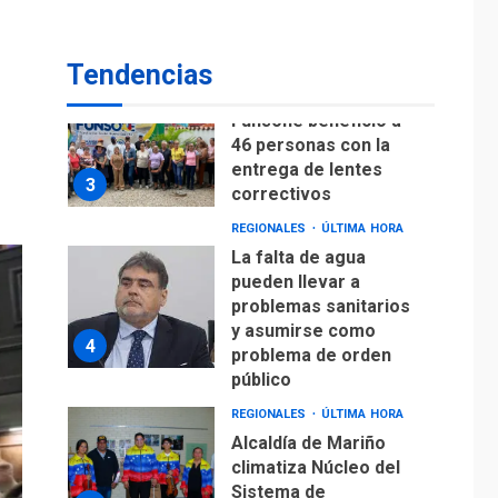
Lionel Messi llega a
Argentina para
2
despedir a su padre
Tendencias
REGIONALES
ÚLTIMA HORA
Funsone benefició a
46 personas con la
entrega de lentes
3
correctivos
REGIONALES
ÚLTIMA HORA
La falta de agua
pueden llevar a
problemas sanitarios
y asumirse como
4
problema de orden
público
REGIONALES
ÚLTIMA HORA
Alcaldía de Mariño
climatiza Núcleo del
Sistema de