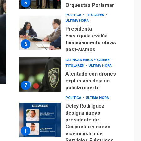
5
Orquestas Porlamar
POLÍTICA
TITULARES
ÚLTIMA HORA
Presidenta
Encargada evalúa
financiamiento obras
6
post-sismos
LATINOAMÉRICA Y CARIBE
TITULARES
ÚLTIMA HORA
Atentado con drones
explosivos deja un
7
policía muerto
POLÍTICA
ÚLTIMA HORA
Delcy Rodríguez
designa nuevo
presidente de
Corpoelec y nuevo
1
viceministro de
Servicios Eléctricos