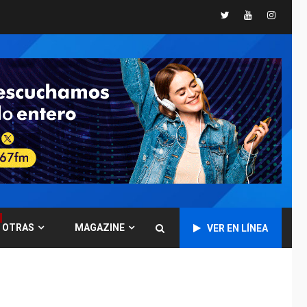
Presidenta
Twitter
Youtube
Instagr
Encargada evalúa
financiamiento obras
6
post-sismos
LATINOAMÉRICA Y CARIBE
TITULARES
ÚLTIMA HORA
Atentado con drones
explosivos deja un
7
policía muerto
POLÍTICA
ÚLTIMA HORA
Delcy Rodríguez
designa nuevo
presidente de
OTRAS
MAGAZINE
Corpoelec y nuevo
VER EN LÍNEA
1
viceministro de
Servicios Eléctricos
DEPORTES
TITULARES
ÚLTIMA HORA