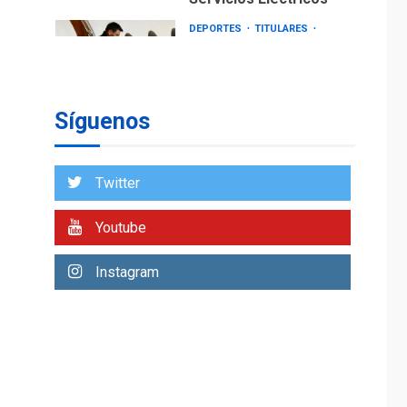
DEPORTES
TITULARES
ÚLTIMA HORA
Lionel Messi llega a
Argentina para
2
despedir a su padre
Síguenos
REGIONALES
ÚLTIMA HORA
Funsone benefició a
46 personas con la
Twitter
entrega de lentes
3
correctivos
Youtube
REGIONALES
ÚLTIMA HORA
Instagram
La falta de agua
pueden llevar a
problemas sanitarios
y asumirse como
4
problema de orden
público
REGIONALES
ÚLTIMA HORA