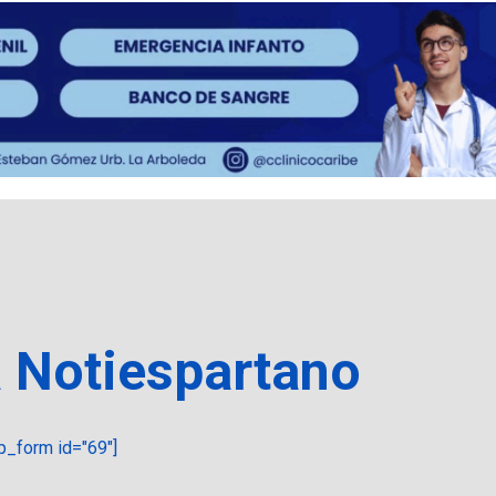
a Notiespartano
_form id="69"]