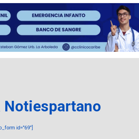
a Notiespartano
_form id="69"]