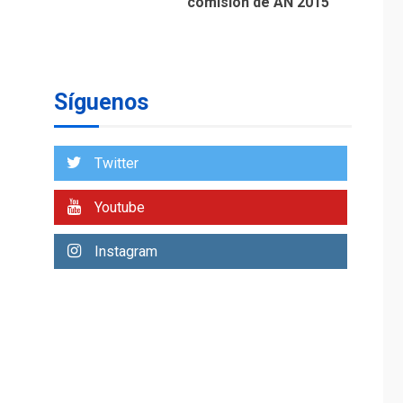
comisión de AN 2015
DESTACADOS
OPINIÓN
ÚLTIMA HORA
El Deporte: Un
Legado Tangible para
Síguenos
Nueva Esparta, por
1
Morel Rodríguez
Ávila
Twitter
NACIONALES
TITULARES
ÚLTIMA HORA
Youtube
Reanudan
operaciones de carga
Instagram
y descarga en
2
Aeropuerto de
Maiquetía
DEPORTES
MUNDIAL DE FÚTBOL 2026
TITULARES
ÚLTIMA HORA
La FIFA se «disculpa»
por plan fallido de