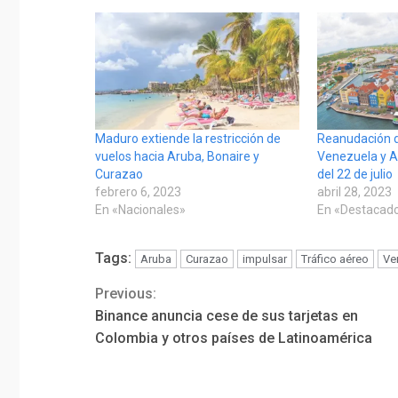
Maduro extiende la restricción de
Reanudación d
vuelos hacia Aruba, Bonaire y
Venezuela y A
Curazao
del 22 de julio
febrero 6, 2023
abril 28, 2023
En «Nacionales»
En «Destacad
Tags:
Aruba
Curazao
impulsar
Tráfico aéreo
Ve
Previous:
Continue
Binance anuncia cese de sus tarjetas en
Reading
Colombia y otros países de Latinoamérica