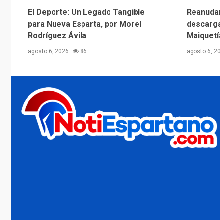
El Deporte: Un Legado Tangible
Reanudan
para Nueva Esparta, por Morel
descarga
Rodríguez Ávila
Maiquetí
agosto 6, 2026
86
agosto 6, 2