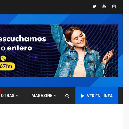
ÚLTIMA HORA
Twitter
Youtube
Instagr
Concejo Municipal de
Mariño respalda a
Cámara de Comercio
6
para reforma de Ley
de Puerto Libre
POLÍTICA
TITULARES
ÚLTIMA HORA
CNP plantea incluir
Libertad de Expresión
en agenda de
7
negociación con
comisión de AN 2015
DESTACADOS
OPINIÓN
OTRAS
MAGAZINE
VER EN LÍNEA
ÚLTIMA HORA
El Deporte: Un
Legado Tangible para
Nueva Esparta, por
1
Morel Rodríguez