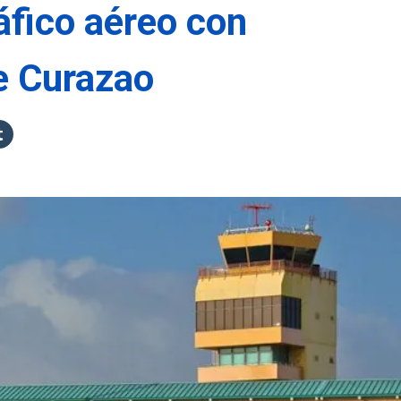
áfico aéreo con
e Curazao