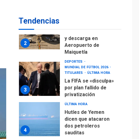
Ávila
NACIONALES
TITULARES
ÚLTIMA HORA
Tendencias
Reanudan
operaciones de carga
y descarga en
2
Aeropuerto de
Maiquetía
DEPORTES
MUNDIAL DE FÚTBOL 2026
TITULARES
ÚLTIMA HORA
La FIFA se «disculpa»
por plan fallido de
3
privatización
ÚLTIMA HORA
Hutíes de Yemen
dicen que atacaron
dos petroleros
4
sauditas