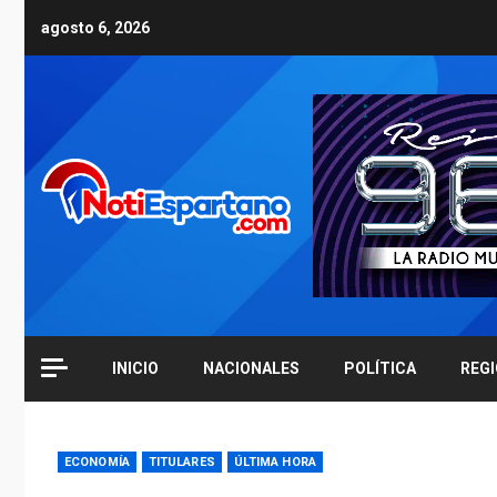
Skip
agosto 6, 2026
to
content
INICIO
NACIONALES
POLÍTICA
REG
ECONOMÍA
TITULARES
ÚLTIMA HORA