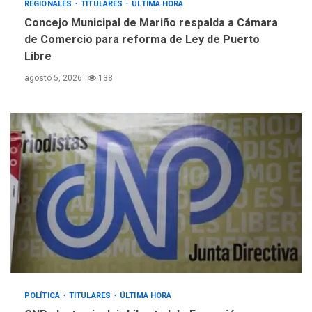
REGIONALES
TITULARES
ÚLTIMA HORA
GUERRA EN EL MUNDO
TITULARES
Concejo Municipal de Mariño respalda a Cámara
ÚLTIMA HORA
de Comercio para reforma de Ley de Puerto
EEUU confía acuerdo «muy
Libre
pronto» sobre Ormuz
5
agosto 5, 2026
138
POLÍTICA
TITULARES
ÚLTIMA HORA