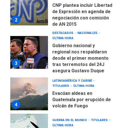
de Expresión en agenda de
negociación con comisión
2
de AN 2015
DESTACADOS
NACIONALES
ÚLTIMA HORA
Gobierno nacional y
regional nos respaldaron
desde el primer momento
3
tras terremotos del 24J
asegura Gustavo Duque
LATINOAMÉRICA Y CARIBE
TITULARES
ÚLTIMA HORA
Evacúan aldeas en
Guatemala por erupción de
4
volcán de Fuego
GUERRA EN EL MUNDO
TITULARES
ÚLTIMA HORA
EEUU confía acuerdo «muy