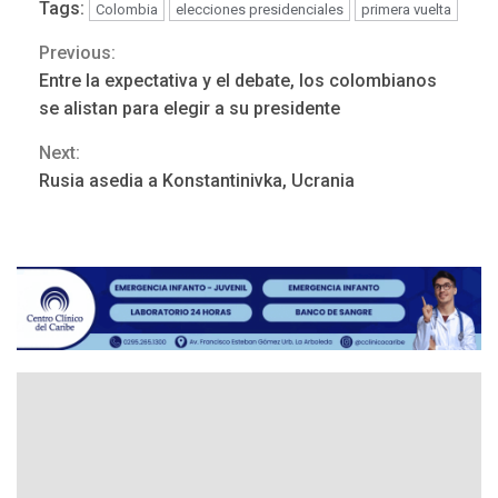
Tags:
Colombia
elecciones presidenciales
primera vuelta
DESTACADOS
NACIONALES
ÚLTIMA HORA
Previous:
Continue
Gobierno nacional y
Entre la expectativa y el debate, los colombianos
regional nos respaldaron
Reading
se alistan para elegir a su presidente
desde el primer momento
3
tras terremotos del 24J
Next:
asegura Gustavo Duque
Rusia asedia a Konstantinivka, Ucrania
LATINOAMÉRICA Y CARIBE
TITULARES
ÚLTIMA HORA
Evacúan aldeas en
Guatemala por erupción de
4
volcán de Fuego
GUERRA EN EL MUNDO
TITULARES
ÚLTIMA HORA
EEUU confía acuerdo «muy
pronto» sobre Ormuz
5
REGIONALES
TITULARES