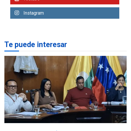
POLÍTICA
TITULARES
Instagram
ÚLTIMA HORA
CNP plantea incluir Libertad
de Expresión en agenda de
negociación con comisión
2
de AN 2015
Te puede interesar
DESTACADOS
NACIONALES
ÚLTIMA HORA
Gobierno nacional y
regional nos respaldaron
desde el primer momento
3
tras terremotos del 24J
asegura Gustavo Duque
LATINOAMÉRICA Y CARIBE
TITULARES
ÚLTIMA HORA
Evacúan aldeas en
Guatemala por erupción de
4
volcán de Fuego