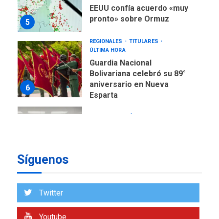
pronto» sobre Ormuz
5
REGIONALES
TITULARES
ÚLTIMA HORA
Guardia Nacional
Bolivariana celebró su 89°
aniversario en Nueva
6
Esparta
REGIONALES
ÚLTIMA HORA
Misión Milagro en Antolín
del Campo: Arrancó la
jornada de Cataratas 2026
7
Síguenos
REGIONALES
TITULARES
ÚLTIMA HORA
Concejo Municipal de
Twitter
Mariño respalda a Cámara
de Comercio para reforma
1
de Ley de Puerto Libre
Youtube