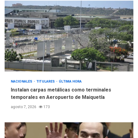
Hiroshima 81 años de la
debacle atómica. Japón
debate principios no
5
nucleares
NACIONALES
TITULARES
ÚLTIMA HORA
Instalan carpas metálicas como terminales
temporales en Aeropuerto de Maiquetía
agosto 7, 2026
173