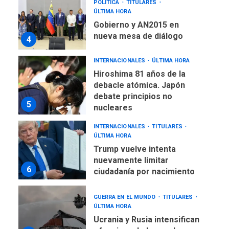
Hiroshima 81 años de la
debacle atómica. Japón
debate principios no
5
nucleares
INTERNACIONALES
TITULARES
ÚLTIMA HORA
Trump vuelve intenta
nuevamente limitar
6
ciudadanía por nacimiento
GUERRA EN EL MUNDO
TITULARES
ÚLTIMA HORA
Ucrania y Rusia intensifican
ofensivas de largo alcance
7
NACIONALES
TITULARES
ÚLTIMA HORA
Instalan carpas metálicas
como terminales
temporales en Aeropuerto