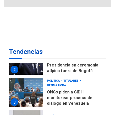
de Maiquetía
LATINOAMÉRICA Y CARIBE
TITULARES
ÚLTIMA HORA
De la Espriella asumirá
Presidencia en ceremonia
2
atípica fuera de Bogotá
POLÍTICA
TITULARES
ÚLTIMA HORA
Tendencias
ONGs piden a CIDH
monitorear proceso de
3
diálogo en Venezuela
POLÍTICA
TITULARES
ÚLTIMA HORA
Gobierno y AN2015 en
nueva mesa de diálogo
4
INTERNACIONALES
ÚLTIMA HORA