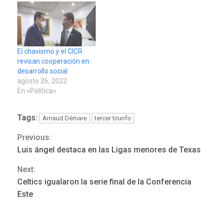
El chavismo y el CICR
revisan cooperación en
desarrollo social
agosto 26, 2022
En «Política»
Tags:
Arnaud Démare
tercer triunfo
Previous:
Continue
Luis ángel destaca en las Ligas menores de Texas
Reading
Next:
Celtics igualaron la serie final de la Conferencia
Este