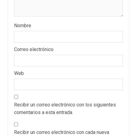
Nombre
Correo electrónico
POLÍTICA
TITULARES
ÚLTIMA HORA
ONGs piden a CIDH
monitorear proceso de
Web
3
diálogo en Venezuela
POLÍTICA
TITULARES
ÚLTIMA HORA
Recibir un correo electrónico con los siguientes
Gobierno y AN2015 en
comentarios a esta entrada.
nueva mesa de diálogo
4
INTERNACIONALES
ÚLTIMA HORA
Recibir un correo electrónico con cada nueva
Hiroshima 81 años de la