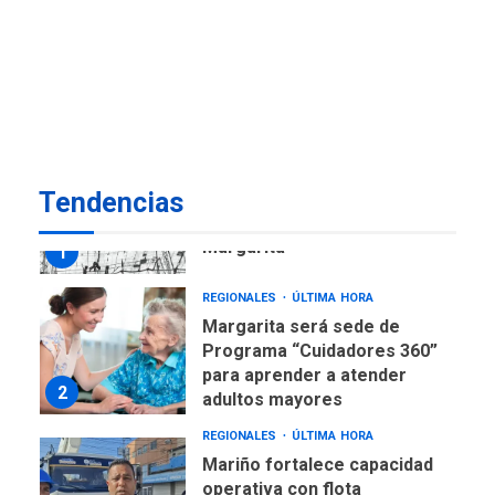
ECONOMÍA
TITULARES
ÚLTIMA HORA
Venezuela requiere
US$183.000 millones para
7
alcanzar 3 millones de bdp
REGIONALES
ÚLTIMA HORA
Tendencias
Libro de Guadalupe Burelli
eleva sus velas en
Margarita
1
REGIONALES
ÚLTIMA HORA
Margarita será sede de
Programa “Cuidadores 360”
para aprender a atender
2
adultos mayores
REGIONALES
ÚLTIMA HORA
Mariño fortalece capacidad
operativa con flota