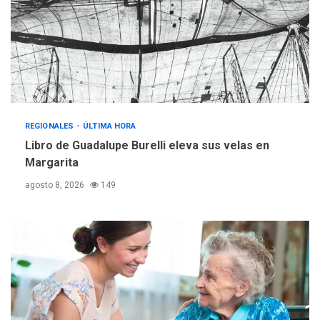
operativa con flota
vehicular de 60 unidades
adquiridas en un año de
3
gestión
REGIONALES
ÚLTIMA HORA
Reparan hundimiento de la
«Juan Bautista Arismendi» a
REGIONALES
ÚLTIMA HORA
la altura de Macho Muerto
Libro de Guadalupe Burelli eleva sus velas en
4
Margarita
REGIONALES
TECNOLOGÍA
agosto 8, 2026
149
ÚLTIMA HORA
Fedecámaras NE y Unimar
trabajan en diplomado para
creación y manejo de
5
estadísticas de turismo