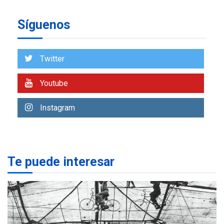
insular
Síguenos
ECONOMÍA
TITULARES
ÚLTIMA HORA
Venezuela requiere
US$183.000 millones para
Twitter
7
alcanzar 3 millones de bdp
Youtube
REGIONALES
ÚLTIMA HORA
Libro de Guadalupe Burelli
Instagram
eleva sus velas en
Margarita
1
REGIONALES
ÚLTIMA HORA
Te puede interesar
Margarita será sede de
Programa “Cuidadores 360”
para aprender a atender
2
adultos mayores
REGIONALES
ÚLTIMA HORA
Mariño fortalece capacidad