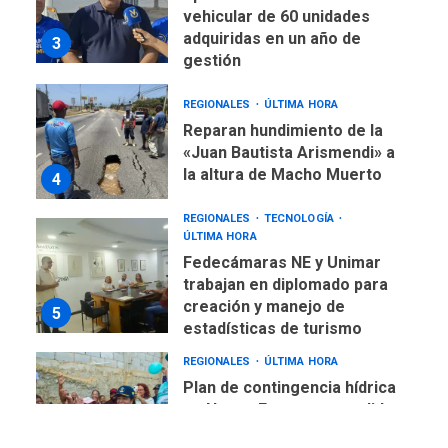
vehicular de 60 unidades
adquiridas en un año de
3
gestión
REGIONALES
ÚLTIMA HORA
Reparan hundimiento de la
«Juan Bautista Arismendi» a
la altura de Macho Muerto
4
REGIONALES
TECNOLOGÍA
ÚLTIMA HORA
Fedecámaras NE y Unimar
trabajan en diplomado para
creación y manejo de
5
estadísticas de turismo
REGIONALES
ÚLTIMA HORA
Plan de contingencia hídrica
en Nueva Esparta consolida
avances en territorio
6