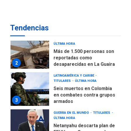
Más de 50 mil viviendas
fueron evaluadas en
estados afectados por los
1
terremotos
Tendencias
NACIONALES
TITULARES
ÚLTIMA HORA
Más de 1.500 personas son
reportadas como
2
desaparecidas en La Guaira
LATINOAMÉRICA Y CARIBE
TITULARES
ÚLTIMA HORA
Seis muertos en Colombia
en combates contra grupos
3
armados
GUERRA EN EL MUNDO
TITULARES
ÚLTIMA HORA
Netanyahu descarta plan de
EEUU para Gaza apoyado