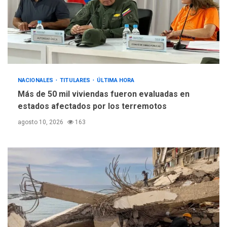
Netanyahu descarta plan de
EEUU para Gaza apoyado
4
por Hamás
DESTACADOS
REGIONALES
ÚLTIMA HORA
ASOMAYOR se afilia a la
NACIONALES
TITULARES
ÚLTIMA HORA
Cámara de Comercio para
Más de 50 mil viviendas fueron evaluadas en
impulsar la economía
5
estados afectados por los terremotos
plateada
agosto 10, 2026
163