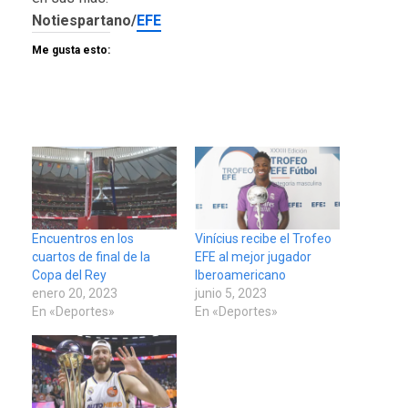
Notiespartano/
EFE
Me gusta esto:
Encuentros en los
Vinícius recibe el Trofeo
cuartos de final de la
EFE al mejor jugador
Copa del Rey
Iberoamericano
enero 20, 2023
junio 5, 2023
En «Deportes»
En «Deportes»