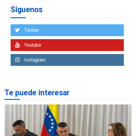
Síguenos
NACIONALES
TITULARES
ÚLTIMA HORA
Más de 50 mil viviendas
fueron evaluadas en
Twitter
estados afectados por los
1
terremotos
Youtube
NACIONALES
TITULARES
ÚLTIMA HORA
Instagram
Más de 1.500 personas son
reportadas como
2
desaparecidas en La Guaira
Te puede interesar
LATINOAMÉRICA Y CARIBE
TITULARES
ÚLTIMA HORA
Seis muertos en Colombia
en combates contra grupos
3
armados
GUERRA EN EL MUNDO
TITULARES
ÚLTIMA HORA