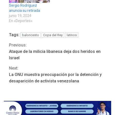
Sergio Rodríguez
anuncia su retirada
junio 19, 2024
En «Deportes»
Tags:
baloncesto
Copa del Rey
latinos
Previous:
Continue
LATINOAMÉRICA Y CARIBE
Ataque de la milicia libanesa deja dos heridos en
TITULARES
ÚLTIMA HORA
Reading
Israel
Seis muertos en Colombia
en combates contra grupos
Next:
3
armados
La ONU muestra preocupación por la detención y
desaparición de activista venezolana
GUERRA EN EL MUNDO
TITULARES
ÚLTIMA HORA
Netanyahu descarta plan de
EEUU para Gaza apoyado
4
por Hamás
DESTACADOS
REGIONALES