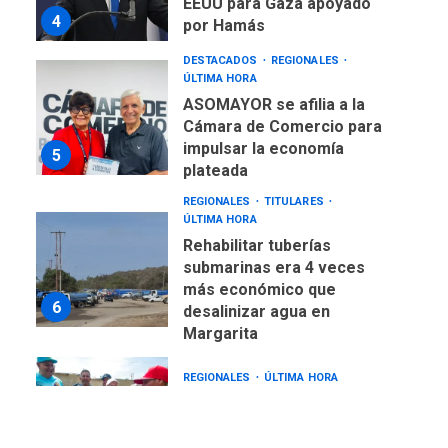
4
por Hamás
DESTACADOS
REGIONALES
ÚLTIMA HORA
ASOMAYOR se afilia a la
Cámara de Comercio para
impulsar la economía
5
plateada
REGIONALES
TITULARES
ÚLTIMA HORA
Rehabilitar tuberías
submarinas era 4 veces
más económico que
6
desalinizar agua en
Margarita
REGIONALES
ÚLTIMA HORA
Gobernadora llevó tanques
de almacenamiento de agua
a Corazón de Mi Patria
7