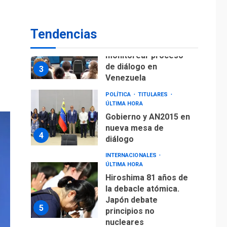
fuera de Bogotá
POLÍTICA
TITULARES
Tendencias
ÚLTIMA HORA
ONGs piden a CIDH
monitorear proceso
de diálogo en
3
Venezuela
POLÍTICA
TITULARES
ÚLTIMA HORA
Gobierno y AN2015 en
nueva mesa de
4
diálogo
INTERNACIONALES
ÚLTIMA HORA
Hiroshima 81 años de
la debacle atómica.
Japón debate
5
principios no
nucleares