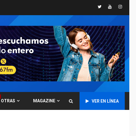
Twitter
Youtube
Instagr
GUERRA EN EL MUNDO
TITULARES
ÚLTIMA HORA
Ucrania y Rusia
intensifican
ofensivas de largo
7
alcance
NACIONALES
TITULARES
ÚLTIMA HORA
Instalan carpas
metálicas como
terminales
temporales en
1
Aeropuerto de
Maiquetía
OTRAS
MAGAZINE
VER EN LÍNEA
LATINOAMÉRICA Y CARIBE
TITULARES
ÚLTIMA HORA
De la Espriella
asumirá Presidencia
en ceremonia atípica
2