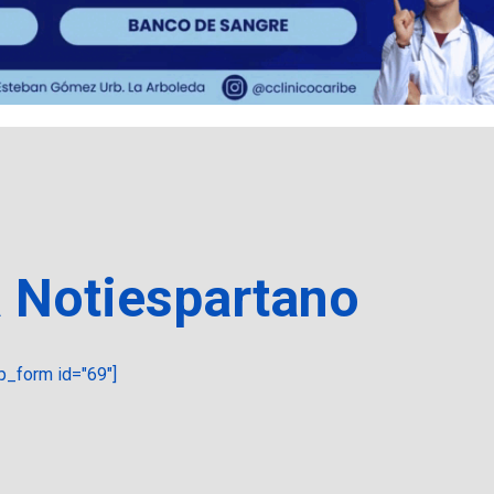
a Notiespartano
_form id="69"]