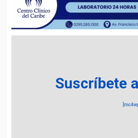
Suscríbete 
[mc4wp