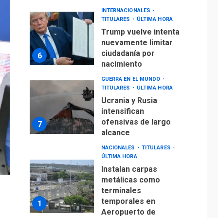
INTERNACIONALES
TITULARES
ÚLTIMA HORA
Trump vuelve intenta
nuevamente limitar
ciudadanía por
6
nacimiento
GUERRA EN EL MUNDO
TITULARES
ÚLTIMA HORA
Ucrania y Rusia
intensifican
ofensivas de largo
7
alcance
NACIONALES
TITULARES
ÚLTIMA HORA
Instalan carpas
metálicas como
terminales
temporales en
1
Aeropuerto de