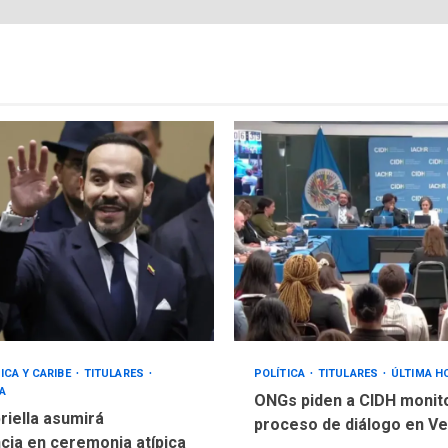
ICA Y CARIBE
TITULARES
POLÍTICA
TITULARES
ÚLTIMA H
A
ONGs piden a CIDH monit
riella asumirá
proceso de diálogo en V
cia en ceremonia atípica