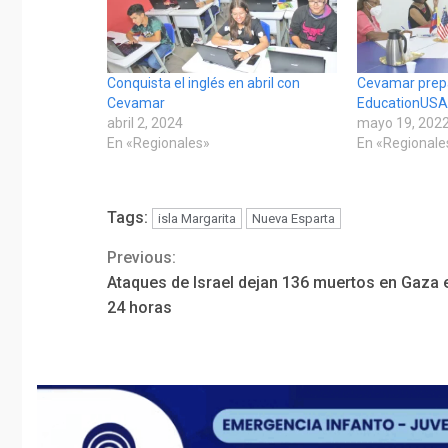
Conquista el inglés en abril con
Cevamar prepa
Cevamar
EducationUS
abril 2, 2024
mayo 19, 202
En «Regionales»
En «Regionale
Tags:
isla Margarita
Nueva Esparta
Previous:
Continue
Ataques de Israel dejan 136 muertos en Gaza 
Reading
24 horas