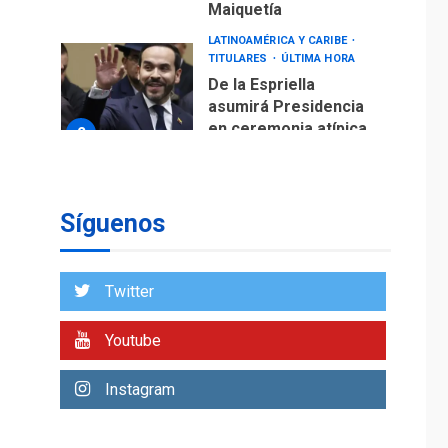
Maiquetía
LATINOAMÉRICA Y CARIBE
TITULARES
ÚLTIMA HORA
De la Espriella
asumirá Presidencia
en ceremonia atípica
2
fuera de Bogotá
POLÍTICA
TITULARES
ÚLTIMA HORA
Síguenos
ONGs piden a CIDH
monitorear proceso
de diálogo en
3
Twitter
Venezuela
POLÍTICA
TITULARES
Youtube
ÚLTIMA HORA
Gobierno y AN2015 en
Instagram
nueva mesa de
4
diálogo
INTERNACIONALES