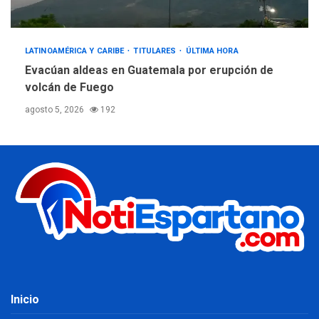
LATINOAMÉRICA Y CARIBE
TITULARES
ÚLTIMA HORA
Evacúan aldeas en Guatemala por erupción de
volcán de Fuego
agosto 5, 2026
192
Inicio