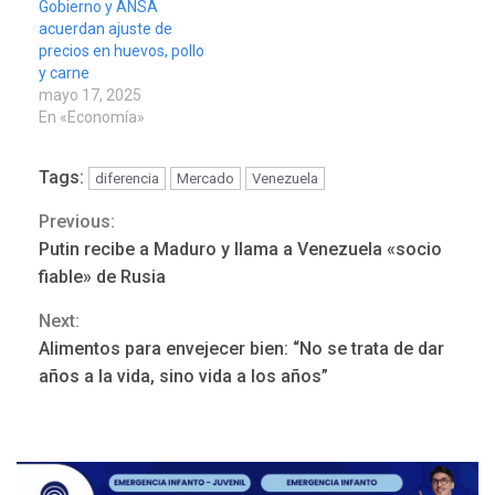
Gobierno y ANSA
acuerdan ajuste de
precios en huevos, pollo
y carne
mayo 17, 2025
En «Economía»
Tags:
diferencia
Mercado
Venezuela
Previous:
Continue
DESTACADOS
NACIONALES
Putin recibe a Maduro y llama a Venezuela «socio
ÚLTIMA HORA
Reading
fiable» de Rusia
Gobierno nacional y
regional nos respaldaron
Next:
desde el primer momento
Alimentos para envejecer bien: “No se trata de dar
3
tras terremotos del 24J
años a la vida, sino vida a los años”
asegura Gustavo Duque
LATINOAMÉRICA Y CARIBE
TITULARES
ÚLTIMA HORA
Evacúan aldeas en