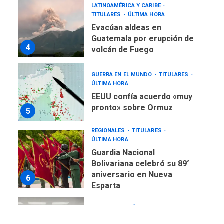
LATINOAMÉRICA Y CARIBE
TITULARES
ÚLTIMA HORA
Evacúan aldeas en
Guatemala por erupción de
4
volcán de Fuego
GUERRA EN EL MUNDO
TITULARES
ÚLTIMA HORA
EEUU confía acuerdo «muy
pronto» sobre Ormuz
5
REGIONALES
TITULARES
ÚLTIMA HORA
Guardia Nacional
Bolivariana celebró su 89°
aniversario en Nueva
6
Esparta
REGIONALES
ÚLTIMA HORA
Misión Milagro en Antolín