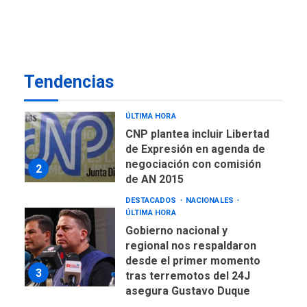
REGIONALES
TITULARES
ÚLTIMA HORA
Concejo Municipal de
Mariño respalda a Cámara
de Comercio para reforma
1
Tendencias
de Ley de Puerto Libre
POLÍTICA
TITULARES
ÚLTIMA HORA
CNP plantea incluir Libertad
de Expresión en agenda de
negociación con comisión
2
de AN 2015
DESTACADOS
NACIONALES
ÚLTIMA HORA
Gobierno nacional y
regional nos respaldaron
desde el primer momento
3
tras terremotos del 24J
asegura Gustavo Duque