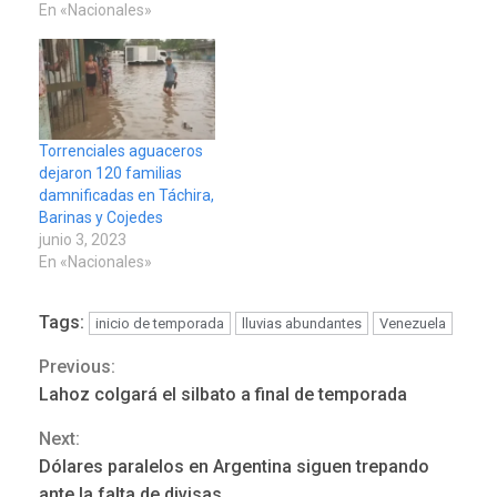
En «Nacionales»
Torrenciales aguaceros
dejaron 120 familias
damnificadas en Táchira,
Barinas y Cojedes
junio 3, 2023
En «Nacionales»
Tags:
inicio de temporada
lluvias abundantes
Venezuela
Previous:
Continue
LATINOAMÉRICA Y CARIBE
TITULARES
ÚLTIMA HORA
Lahoz colgará el silbato a final de temporada
Seis muertos en Colombia
Reading
Next:
en combates contra grupos
3
armados
Dólares paralelos en Argentina siguen trepando
ante la falta de divisas