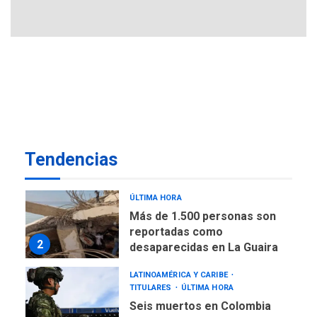
REGIONALES
ÚLTIMA HORA
Gobernadora llevó tanques
de almacenamiento de agua
a Corazón de Mi Patria
7
NACIONALES
TITULARES
ÚLTIMA HORA
Más de 50 mil viviendas
fueron evaluadas en
estados afectados por los
1
Tendencias
terremotos
NACIONALES
TITULARES
ÚLTIMA HORA
Más de 1.500 personas son
reportadas como
2
desaparecidas en La Guaira
LATINOAMÉRICA Y CARIBE
TITULARES
ÚLTIMA HORA
Seis muertos en Colombia