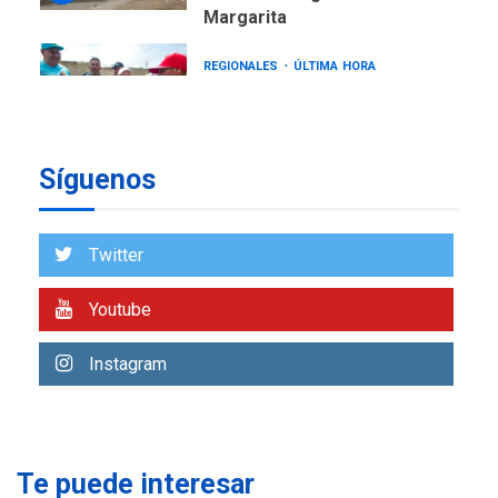
Margarita
REGIONALES
ÚLTIMA HORA
Gobernadora llevó tanques
de almacenamiento de agua
a Corazón de Mi Patria
7
Síguenos
NACIONALES
TITULARES
ÚLTIMA HORA
Más de 50 mil viviendas
Twitter
fueron evaluadas en
estados afectados por los
1
Youtube
terremotos
NACIONALES
TITULARES
Instagram
ÚLTIMA HORA
Más de 1.500 personas son
reportadas como
2
desaparecidas en La Guaira
Te puede interesar
LATINOAMÉRICA Y CARIBE