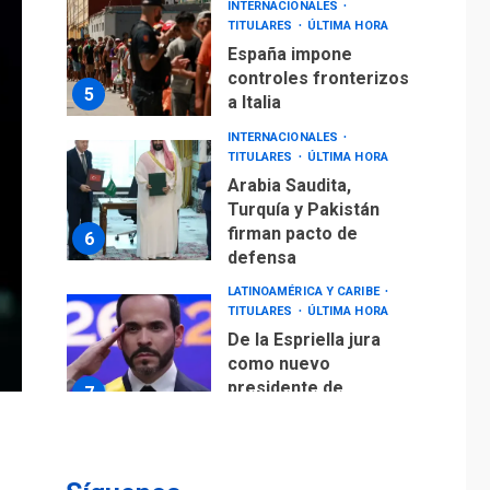
INTERNACIONALES
TITULARES
ÚLTIMA HORA
España impone
controles fronterizos
5
a Italia
INTERNACIONALES
TITULARES
ÚLTIMA HORA
Arabia Saudita,
Turquía y Pakistán
firman pacto de
6
defensa
LATINOAMÉRICA Y CARIBE
TITULARES
ÚLTIMA HORA
De la Espriella jura
como nuevo
presidente de
7
Colombia
ECONOMÍA
TITULARES
ÚLTIMA HORA