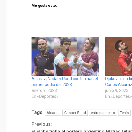
Me gusta esto:
Alcaraz, Nadal y Ruud conforman el
Djokovic a la f
primer podio del 2023
Carlos Alcara
enero 9, 2023
junio 9, 2023
En «Deportes»
En «Deportes
Tags:
Alcaraz
Casper Ruud
entrenamiento
Tenis
Previous:
Continue
El Elche ficha al portero argentino Matías Ditu