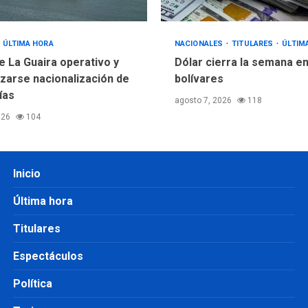
ÚLTIMA HORA
NACIONALES
TITULARES
ÚLTIM
e La Guaira operativo y
Dólar cierra la semana en
izarse nacionalización de
bolívares
ías
agosto 7, 2026
118
026
104
Inicio
Última hora
Titulares
Espectáculos
Política