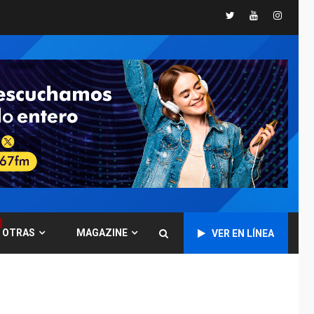
España impone
Twitter
Youtube
Instagr
controles fronterizos
5
a Italia
INTERNACIONALES
TITULARES
ÚLTIMA HORA
Arabia Saudita,
Turquía y Pakistán
firman pacto de
6
defensa
LATINOAMÉRICA Y CARIBE
TITULARES
ÚLTIMA HORA
De la Espriella jura
como nuevo
presidente de
7
OTRAS
MAGAZINE
VER EN LÍNEA
Colombia
ECONOMÍA
TITULARES
ÚLTIMA HORA
Venezuela requiere
US$183.000 millones