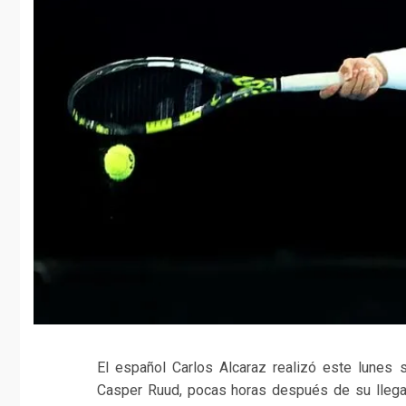
El español Carlos Alcaraz realizó este lunes 
Casper Ruud, pocas horas después de su llegad