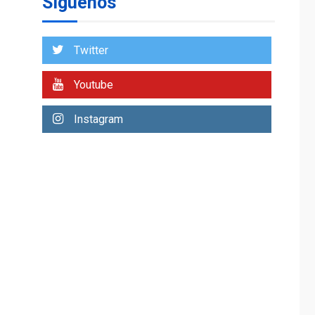
Síguenos
Venezuela requiere
US$183.000 millones
para alcanzar 3
1
millones de bdp
Twitter
ECONOMÍA
ÚLTIMA HORA
Youtube
Puerto de La Guaira
operativo y sin
Instagram
paralizarse
nacionalización de
2
mercancías
NACIONALES
TITULARES
ÚLTIMA HORA
Dólar cierra la
semana en 756,71
3
bolívares
POLÍTICA
TITULARES
ÚLTIMA HORA
Libertad plena para
jueza María Lourdes