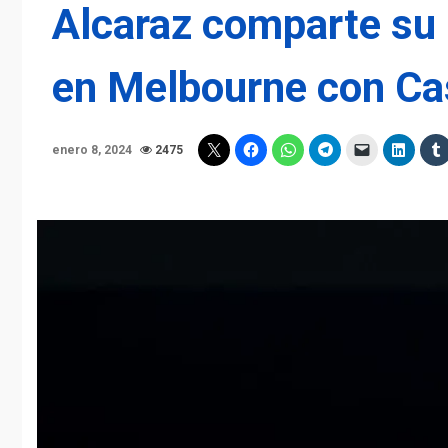
Alcaraz comparte su
en Melbourne con Ca
enero 8, 2024
2475