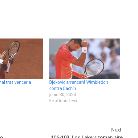
inal tras vencer a
Djokovic arrancará Wimbledon
z
contra Cachín
junio 30, 2023
»
En «Deportes»
Next:
ro
106-103. Los Lakers toman aire