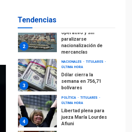
para alcanzar 3
1
millones de bdp
Tendencias
ECONOMÍA
ÚLTIMA HORA
Puerto de La Guaira
operativo y sin
paralizarse
nacionalización de
2
mercancías
NACIONALES
TITULARES
ÚLTIMA HORA
Dólar cierra la
semana en 756,71
3
bolívares
POLÍTICA
TITULARES
ÚLTIMA HORA
Libertad plena para
jueza María Lourdes
4
Afiuni