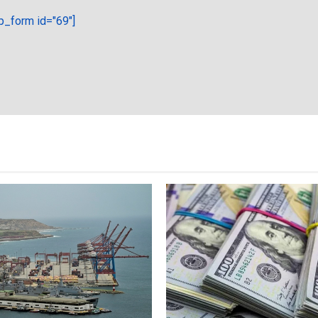
_form id="69"]