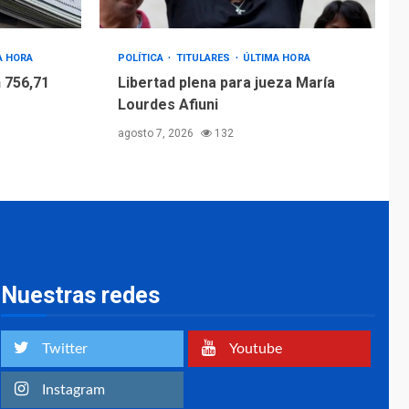
A HORA
POLÍTICA
TITULARES
ÚLTIMA HORA
 756,71
Libertad plena para jueza María
Lourdes Afiuni
agosto 7, 2026
132
Nuestras redes
Twitter
Youtube
Instagram