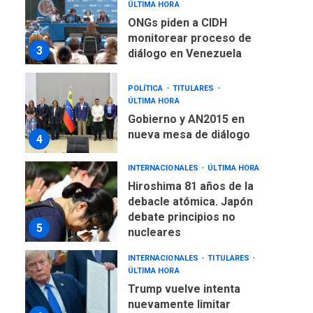
POLÍTICA
TITULARES
ÚLTIMA HORA
Gobierno y AN2015 en
nueva mesa de diálogo
4
INTERNACIONALES
ÚLTIMA HORA
Hiroshima 81 años de la
debacle atómica. Japón
debate principios no
5
nucleares
INTERNACIONALES
TITULARES
ÚLTIMA HORA
Trump vuelve intenta
nuevamente limitar
6
ciudadanía por nacimiento
GUERRA EN EL MUNDO
TITULARES
ÚLTIMA HORA