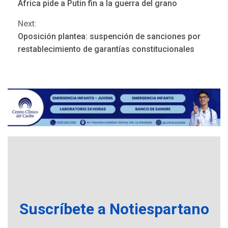
África pide a Putin fin a la guerra del grano
Reading
POLÍTICA
TITULARES
Next:
ÚLTIMA HORA
Oposición plantea: suspención de sanciones por
Gobierno y AN2015 en
restablecimiento de garantías constitucionales
nueva mesa de diálogo
4
INTERNACIONALES
ÚLTIMA HORA
Hiroshima 81 años de la
debacle atómica. Japón
debate principios no
5
nucleares
INTERNACIONALES
TITULARES
ÚLTIMA HORA
Trump vuelve intenta
nuevamente limitar
6
ciudadanía por nacimiento
Suscríbete a Notiespartano
GUERRA EN EL MUNDO
TITULARES
ÚLTIMA HORA