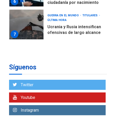
Ucrania y Rusia intensifican
ofensivas de largo alcance
7
NACIONALES
TITULARES
ÚLTIMA HORA
Instalan carpas metálicas
como terminales
temporales en Aeropuerto
1
de Maiquetía
LATINOAMÉRICA Y CARIBE
Síguenos
TITULARES
ÚLTIMA HORA
De la Espriella asumirá
Presidencia en ceremonia
2
atípica fuera de Bogotá
Twitter
POLÍTICA
TITULARES
Youtube
ÚLTIMA HORA
ONGs piden a CIDH
Instagram
monitorear proceso de
3