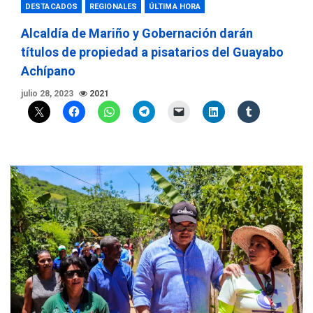
DESTACADOS
REGIONALES
ÚLTIMA HORA
Alcaldía de Mariño y Gobernación darán
títulos de propiedad a pisatarios del Guayabo
Achípano
julio 28, 2023
2021