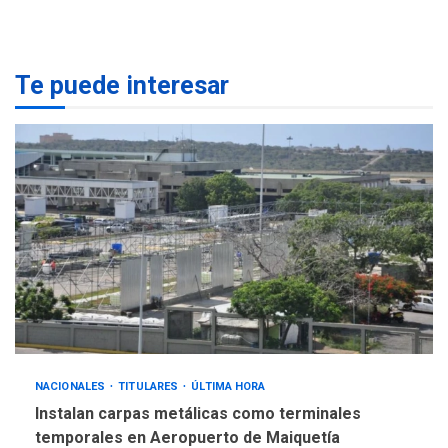
diálogo en Venezuela
POLÍTICA
TITULARES
ÚLTIMA HORA
Te puede interesar
Gobierno y AN2015 en
nueva mesa de diálogo
4
INTERNACIONALES
ÚLTIMA HORA
Hiroshima 81 años de la
debacle atómica. Japón
debate principios no
5
nucleares
NACIONALES
TITULARES
ÚLTIMA HORA
Instalan carpas metálicas como terminales
temporales en Aeropuerto de Maiquetía