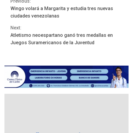
Previous:
Continue
Wingo volará a Margarita y estudia tres nuevas
Reading
ciudades venezolanas
Next:
Atletismo neoespartano ganó tres medallas en
NACIONALES
TITULARES
Juegos Suramericanos de la Juventud
ÚLTIMA HORA
Dólar cierra la semana en
756,71 bolívares
3
POLÍTICA
TITULARES
ÚLTIMA HORA
Libertad plena para jueza
María Lourdes Afiuni
4
INTERNACIONALES
TITULARES
ÚLTIMA HORA
España impone controles
fronterizos a Italia