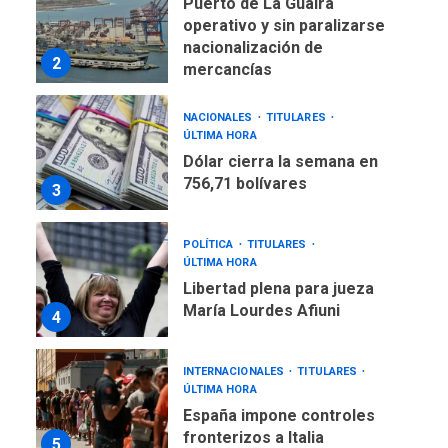
Puerto de La Guaira
operativo y sin paralizarse
nacionalización de
2
mercancías
NACIONALES
TITULARES
ÚLTIMA HORA
Dólar cierra la semana en
756,71 bolívares
3
POLÍTICA
TITULARES
ÚLTIMA HORA
Libertad plena para jueza
María Lourdes Afiuni
4
INTERNACIONALES
TITULARES
ÚLTIMA HORA
España impone controles
fronterizos a Italia
5