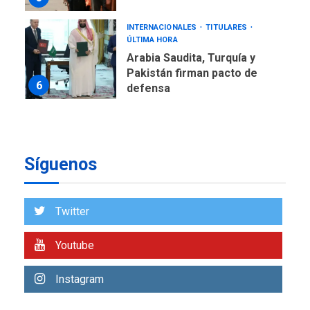
INTERNACIONALES
TITULARES
ÚLTIMA HORA
Arabia Saudita, Turquía y
Pakistán firman pacto de
6
defensa
LATINOAMÉRICA Y CARIBE
TITULARES
ÚLTIMA HORA
De la Espriella jura como
Síguenos
nuevo presidente de
7
Colombia
ECONOMÍA
TITULARES
Twitter
ÚLTIMA HORA
Venezuela requiere
Youtube
US$183.000 millones para
1
alcanzar 3 millones de bdp
Instagram
ECONOMÍA
ÚLTIMA HORA
Puerto de La Guaira