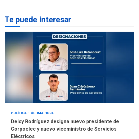
lentes correctivos
3
Te puede interesar
REGIONALES
ÚLTIMA HORA
La falta de agua pueden
llevar a problemas
sanitarios y asumirse como
4
problema de orden público
REGIONALES
ÚLTIMA HORA
Alcaldía de Mariño climatiza
Núcleo del Sistema de
Orquestas Porlamar
5
POLÍTICA
ÚLTIMA HORA
Delcy Rodríguez designa nuevo presidente de
Corpoelec y nuevo viceministro de Servicios
Eléctricos