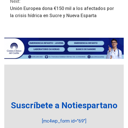
Next:
Unión Europea dona €150 mil a los afectados por
REGIONALES
ÚLTIMA HORA
la crisis hídrica en Sucre y Nueva Esparta
La falta de agua pueden
llevar a problemas
sanitarios y asumirse como
4
problema de orden público
REGIONALES
ÚLTIMA HORA
Alcaldía de Mariño climatiza
Núcleo del Sistema de
Orquestas Porlamar
5
POLÍTICA
TITULARES
ÚLTIMA HORA
Presidenta Encargada
Suscríbete a Notiespartano
evalúa financiamiento obras
6
post-sismos
[mc4wp_form id="69"]
LATINOAMÉRICA Y CARIBE
TITULARES
ÚLTIMA HORA