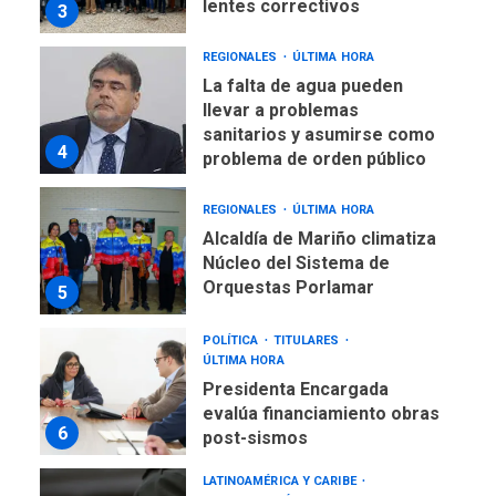
lentes correctivos
3
REGIONALES
ÚLTIMA HORA
La falta de agua pueden
llevar a problemas
sanitarios y asumirse como
4
problema de orden público
REGIONALES
ÚLTIMA HORA
Alcaldía de Mariño climatiza
Núcleo del Sistema de
Orquestas Porlamar
5
POLÍTICA
TITULARES
ÚLTIMA HORA
Presidenta Encargada
evalúa financiamiento obras
6
post-sismos
LATINOAMÉRICA Y CARIBE