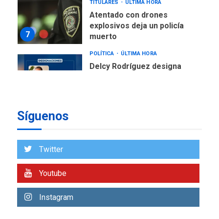
TITULARES
ÚLTIMA HORA
Atentado con drones
explosivos deja un policía
7
muerto
POLÍTICA
ÚLTIMA HORA
Delcy Rodríguez designa
nuevo presidente de
Corpoelec y nuevo
viceministro de Servicios
1
Eléctricos
Síguenos
DEPORTES
TITULARES
ÚLTIMA HORA
Lionel Messi llega a
Twitter
Argentina para despedir a
2
su padre
Youtube
REGIONALES
ÚLTIMA HORA
Instagram
Funsone benefició a 46
personas con la entrega de