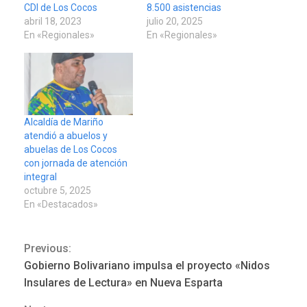
CDI de Los Cocos
8.500 asistencias
abril 18, 2023
julio 20, 2025
En «Regionales»
En «Regionales»
Alcaldía de Mariño
atendió a abuelos y
abuelas de Los Cocos
con jornada de atención
integral
octubre 5, 2025
En «Destacados»
Previous:
Continue
REGIONALES
ÚLTIMA HORA
Gobierno Bolivariano impulsa el proyecto «Nidos
Funsone benefició a 46
Reading
Insulares de Lectura» en Nueva Esparta
personas con la entrega de
lentes correctivos
3