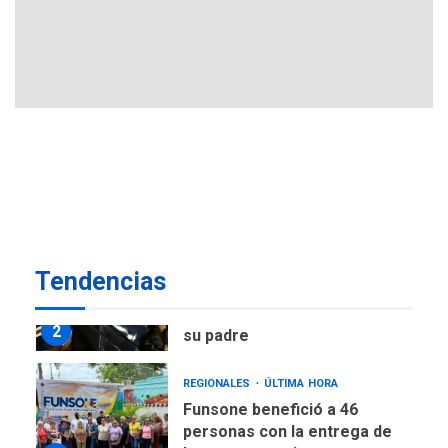
Atentado con drones
explosivos deja un policía
7
muerto
POLÍTICA
ÚLTIMA HORA
Delcy Rodríguez designa
nuevo presidente de
Corpoelec y nuevo
viceministro de Servicios
1
Eléctricos
DEPORTES
TITULARES
ÚLTIMA HORA
Tendencias
Lionel Messi llega a
Argentina para despedir a
2
su padre
REGIONALES
ÚLTIMA HORA
Funsone benefició a 46
personas con la entrega de