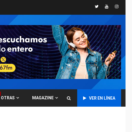
Nueva Esparta
Twitter
Youtube
Instagr
REGIONALES
ÚLTIMA HORA
Misión Milagro en
Antolín del Campo:
Arrancó la jornada de
7
Cataratas 2026
REGIONALES
TITULARES
ÚLTIMA HORA
Concejo Municipal de
Mariño respalda a
Cámara de Comercio
1
para reforma de Ley
de Puerto Libre
POLÍTICA
TITULARES
OTRAS
MAGAZINE
VER EN LÍNEA
ÚLTIMA HORA
CNP plantea incluir
Libertad de Expresión
en agenda de
2
negociación con