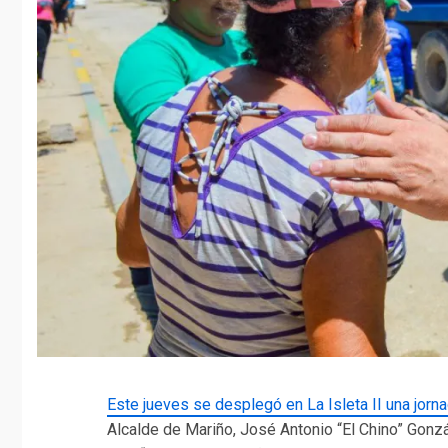
Este jueves se desplegó en La Isleta II una jorna
Alcalde de Mariño, José Antonio “El Chino” Gonzál