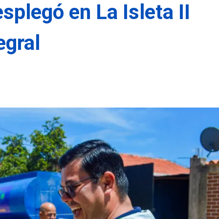
splegó en La Isleta II
egral