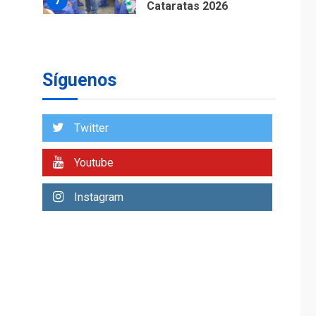
de Puerto Libre
POLÍTICA
TITULARES
ÚLTIMA HORA
CNP plantea incluir
Síguenos
Libertad de Expresión
en agenda de
2
negociación con
comisión de AN 2015
Twitter
DESTACADOS
NACIONALES
ÚLTIMA HORA
Youtube
Gobierno nacional y
regional nos
Instagram
respaldaron desde el
primer momento tras
3
terremotos del 24J
asegura Gustavo
Duque
LATINOAMÉRICA Y CARIBE
TITULARES
ÚLTIMA HORA