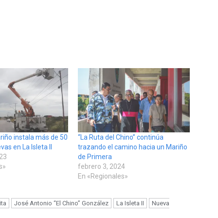
riño instala más de 50
“La Ruta del Chino” continúa
as en La Isleta II
trazando el camino hacia un Mariño
023
de Primera
s»
febrero 3, 2024
En «Regionales»
ita
José Antonio “El Chino” González
La Isleta II
Nueva