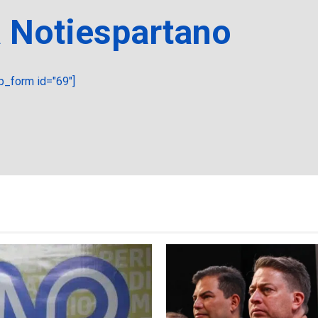
a Notiespartano
_form id="69"]