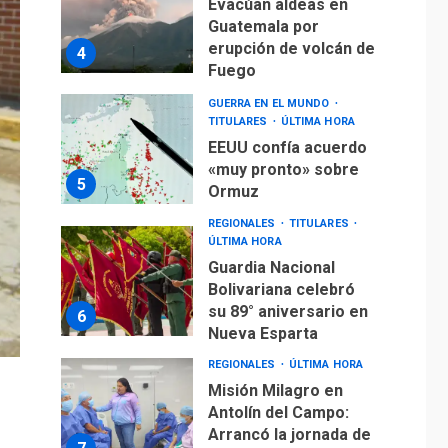
«muy pronto» sobre
5
Ormuz
REGIONALES
TITULARES
ÚLTIMA HORA
Guardia Nacional
Bolivariana celebró
su 89° aniversario en
6
Nueva Esparta
REGIONALES
ÚLTIMA HORA
Misión Milagro en
Antolín del Campo:
Arrancó la jornada de
7
Cataratas 2026
REGIONALES
TITULARES
ÚLTIMA HORA
Concejo Municipal de
Mariño respalda a
Cámara de Comercio
1
para reforma de Ley