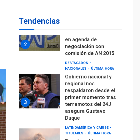
comisión de AN 2015
DESTACADOS
Tendencias
NACIONALES
ÚLTIMA HORA
Gobierno nacional y
regional nos
respaldaron desde el
primer momento tras
3
terremotos del 24J
asegura Gustavo
Duque
LATINOAMÉRICA Y CARIBE
TITULARES
ÚLTIMA HORA
Evacúan aldeas en
Guatemala por
erupción de volcán de
4
Fuego
GUERRA EN EL MUNDO
TITULARES
ÚLTIMA HORA
EEUU confía acuerdo