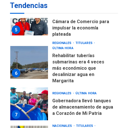
DESTACADOS
REGIONALES
Tendencias
ÚLTIMA HORA
ASOMAYOR se afilia a la
Cámara de Comercio para
impulsar la economía
5
plateada
REGIONALES
TITULARES
ÚLTIMA HORA
Rehabilitar tuberías
submarinas era 4 veces
más económico que
6
desalinizar agua en
Margarita
REGIONALES
ÚLTIMA HORA
Gobernadora llevó tanques
de almacenamiento de agua
a Corazón de Mi Patria
7
NACIONALES
TITULARES