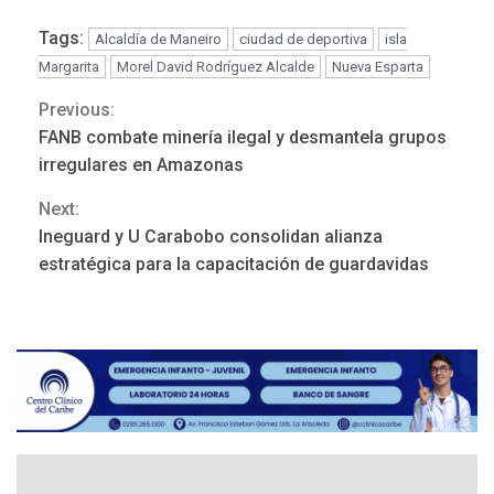
Cámara de Comercio para
Tags:
Alcaldía de Maneiro
ciudad de deportiva
isla
impulsar la economía
5
plateada
Margarita
Morel David Rodríguez Alcalde
Nueva Esparta
REGIONALES
TITULARES
Previous:
Continue
ÚLTIMA HORA
FANB combate minería ilegal y desmantela grupos
Rehabilitar tuberías
Reading
irregulares en Amazonas
submarinas era 4 veces
más económico que
Next:
6
desalinizar agua en
Ineguard y U Carabobo consolidan alianza
Margarita
estratégica para la capacitación de guardavidas
REGIONALES
ÚLTIMA HORA
Gobernadora llevó tanques
de almacenamiento de agua
a Corazón de Mi Patria
7
NACIONALES
TITULARES
ÚLTIMA HORA
Más de 50 mil viviendas