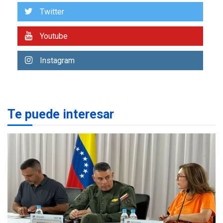
EEUU para Gaza apoyado
Twitter
4
por Hamás
DESTACADOS
REGIONALES
Youtube
ÚLTIMA HORA
ASOMAYOR se afilia a la
Instagram
Cámara de Comercio para
impulsar la economía
5
plateada
Te puede interesar