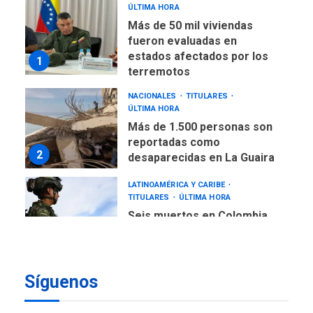
ÚLTIMA HORA
Más de 50 mil viviendas
fueron evaluadas en
estados afectados por los
1
terremotos
NACIONALES
TITULARES
ÚLTIMA HORA
Más de 1.500 personas son
reportadas como
2
desaparecidas en La Guaira
LATINOAMÉRICA Y CARIBE
TITULARES
ÚLTIMA HORA
Seis muertos en Colombia
en combates contra grupos
3
armados
GUERRA EN EL MUNDO
TITULARES
Síguenos
ÚLTIMA HORA
Netanyahu descarta plan de