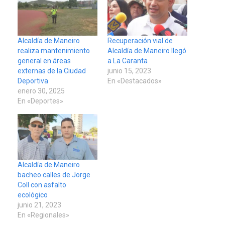
Alcaldía de Maneiro
Recuperación vial de
realiza mantenimiento
Alcaldía de Maneiro llegó
general en áreas
a La Caranta
externas de la Ciudad
junio 15, 2023
LATINOAMÉRICA Y CARIBE
Deportiva
En «Destacados»
TITULARES
ÚLTIMA HORA
enero 30, 2025
Seis muertos en Colombia
En «Deportes»
en combates contra grupos
3
armados
GUERRA EN EL MUNDO
TITULARES
ÚLTIMA HORA
Netanyahu descarta plan de
Alcaldía de Maneiro
EEUU para Gaza apoyado
bacheo calles de Jorge
4
por Hamás
Coll con asfalto
ecológico
DESTACADOS
REGIONALES
junio 21, 2023
ÚLTIMA HORA
En «Regionales»
ASOMAYOR se afilia a la