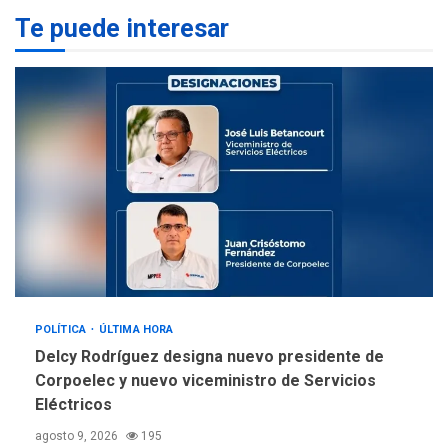
Te puede interesar
REGIONALES
ÚLTIMA HORA
La falta de agua pueden
llevar a problemas
sanitarios y asumirse como
4
problema de orden público
REGIONALES
ÚLTIMA HORA
Alcaldía de Mariño climatiza
Núcleo del Sistema de
Orquestas Porlamar
5
POLÍTICA
ÚLTIMA HORA
Delcy Rodríguez designa nuevo presidente de
Corpoelec y nuevo viceministro de Servicios
Eléctricos
agosto 9, 2026
195