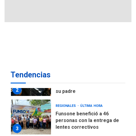
explosivos deja un policía
7
muerto
POLÍTICA
ÚLTIMA HORA
Delcy Rodríguez designa
nuevo presidente de
Corpoelec y nuevo
viceministro de Servicios
1
Eléctricos
DEPORTES
TITULARES
ÚLTIMA HORA
Tendencias
Lionel Messi llega a
Argentina para despedir a
2
su padre
REGIONALES
ÚLTIMA HORA
Funsone benefició a 46
personas con la entrega de
lentes correctivos
3