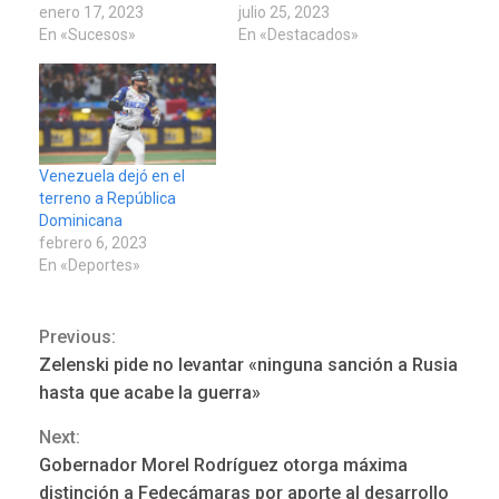
enero 17, 2023
julio 25, 2023
En «Sucesos»
En «Destacados»
Venezuela dejó en el
terreno a República
Dominicana
febrero 6, 2023
En «Deportes»
Previous:
Continue
Zelenski pide no levantar «ninguna sanción a Rusia
REGIONALES
ÚLTIMA HORA
Reading
hasta que acabe la guerra»
Funsone benefició a 46
personas con la entrega de
Next:
lentes correctivos
3
Gobernador Morel Rodríguez otorga máxima
distinción a Fedecámaras por aporte al desarrollo