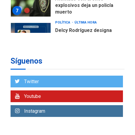
explosivos deja un policía
7
muerto
POLÍTICA
ÚLTIMA HORA
Delcy Rodríguez designa
nuevo presidente de
Corpoelec y nuevo
viceministro de Servicios
1
Eléctricos
Síguenos
DEPORTES
TITULARES
ÚLTIMA HORA
Lionel Messi llega a
Twitter
Argentina para despedir a
2
su padre
Youtube
REGIONALES
ÚLTIMA HORA
Instagram
Funsone benefició a 46
personas con la entrega de
lentes correctivos
3