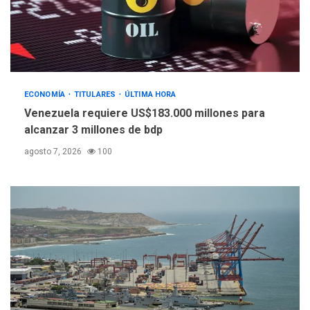
POLÍTICA
TITULARES
ÚLTIMA HORA
Libertad plena para jueza
María Lourdes Afiuni
4
ECONOMÍA
TITULARES
ÚLTIMA HORA
INTERNACIONALES
TITULARES
ÚLTIMA HORA
Venezuela requiere US$183.000 millones para
España impone controles
alcanzar 3 millones de bdp
fronterizos a Italia
5
agosto 7, 2026
100