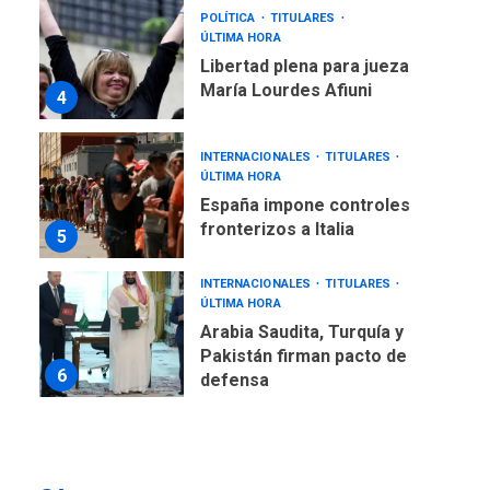
POLÍTICA
TITULARES
ÚLTIMA HORA
Libertad plena para jueza
María Lourdes Afiuni
4
INTERNACIONALES
TITULARES
ÚLTIMA HORA
España impone controles
fronterizos a Italia
5
INTERNACIONALES
TITULARES
ÚLTIMA HORA
Arabia Saudita, Turquía y
Pakistán firman pacto de
6
defensa
LATINOAMÉRICA Y CARIBE
TITULARES
ÚLTIMA HORA
De la Espriella jura como