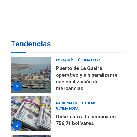
nuevo presidente de
7
Colombia
ECONOMÍA
TITULARES
ÚLTIMA HORA
Venezuela requiere
Tendencias
US$183.000 millones para
1
alcanzar 3 millones de bdp
ECONOMÍA
ÚLTIMA HORA
Puerto de La Guaira
operativo y sin paralizarse
nacionalización de
2
mercancías
NACIONALES
TITULARES
ÚLTIMA HORA
Dólar cierra la semana en
756,71 bolívares
3