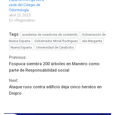
sede del Colegio de
Odontología
abril 25, 2023
En «Regionales»
Tags:
academia de creadores de contenido
Gobernación de
Nueva Esparta
Gobernador Morel Rodríguez
isla Margarita
Nueva Esparta
Universidad de Carabobo
Previous:
Continue
Fospuca siembra 200 árboles en Maneiro como
Reading
parte de Responsabilidad social
Next:
Ataque ruso contra edificio deja cinco heridos en
NACIONALES
TITULARES
Dnipro
ÚLTIMA HORA
Dólar cierra la semana en
756,71 bolívares
3