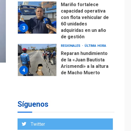
Mariño fortalece
capacidad operativa
con flota vehicular de
60 unidades
3
adquiridas en un año
de gestión
REGIONALES
ÚLTIMA HORA
Reparan hundimiento
de la «Juan Bautista
Arismendi» a la altura
4
de Macho Muerto
REGIONALES
TECNOLOGÍA
ÚLTIMA HORA
Fedecámaras NE y
Unimar trabajan en
Síguenos
diplomado para
creación y manejo de
5
estadísticas de
Twitter
turismo