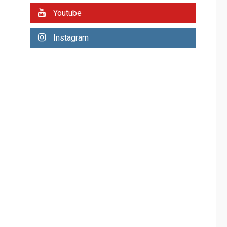
REGIONALES
ÚLTIMA HORA
Youtube
Plan de contingencia
hídrica en Nueva
Instagram
Esparta consolida
avances en territorio
6
insular
ECONOMÍA
TITULARES
ÚLTIMA HORA
Venezuela requiere
US$183.000 millones
para alcanzar 3
7
millones de bdp
REGIONALES
ÚLTIMA HORA
Libro de Guadalupe
Burelli eleva sus
velas en Margarita
1
REGIONALES
ÚLTIMA HORA