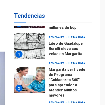
ECONOMÍA
TITULARES
ÚLTIMA HORA
Venezuela requiere
Tendencias
US$183.000 millones
para alcanzar 3
7
millones de bdp
REGIONALES
ÚLTIMA HORA
Libro de Guadalupe
Burelli eleva sus
velas en Margarita
1
REGIONALES
ÚLTIMA HORA
Margarita será sede
de Programa
“Cuidadores 360”
para aprender a
2
atender adultos
mayores
REGIONALES
ÚLTIMA HORA