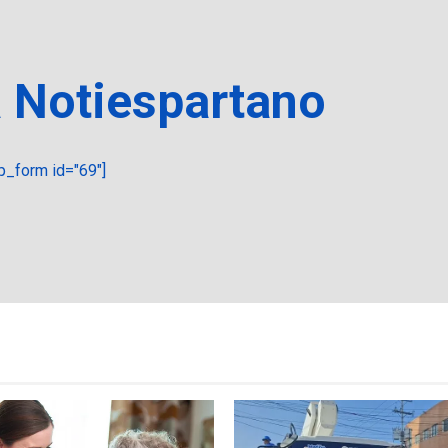
a Notiespartano
_form id="69"]