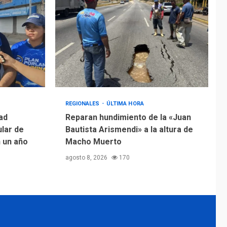
REGIONALES
ÚLTIMA HORA
ad
Reparan hundimiento de la «Juan
ular de
Bautista Arismendi» a la altura de
n un año
Macho Muerto
agosto 8, 2026
170