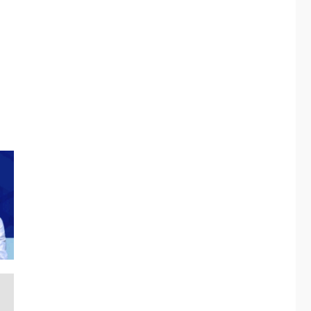
ÚLTIMA HORA
Fedecámaras NE y
Unimar trabajan en
diplomado para
creación y manejo de
5
estadísticas de
turismo