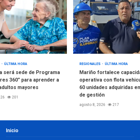
S
ÚLTIMA HORA
REGIONALES
ÚLTIMA HORA
a será sede de Programa
Mariño fortalece capacid
res 360” para aprender a
operativa con flota vehic
adultos mayores
60 unidades adquiridas e
de gestión
026
201
agosto 8, 2026
217
Inicio