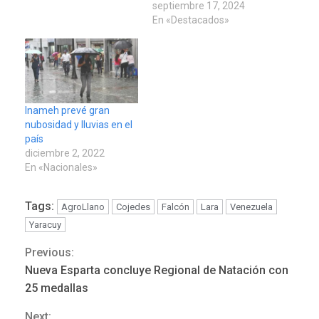
septiembre 17, 2024
En «Destacados»
Inameh prevé gran
nubosidad y lluvias en el
país
diciembre 2, 2022
En «Nacionales»
Tags:
AgroLlano
Cojedes
Falcón
Lara
Venezuela
Yaracuy
Previous:
Continue
Nueva Esparta concluye Regional de Natación con
Reading
25 medallas
REGIONALES
ÚLTIMA HORA
Next: