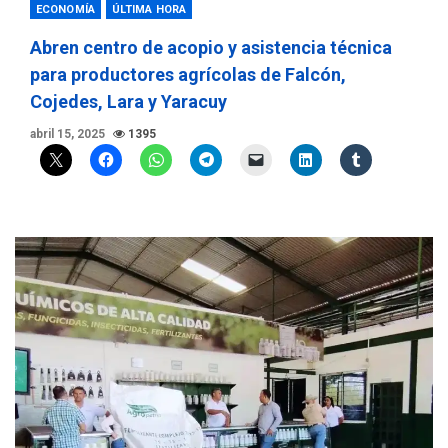
ECONOMÍA
ÚLTIMA HORA
Abren centro de acopio y asistencia técnica
para productores agrícolas de Falcón,
Cojedes, Lara y Yaracuy
abril 15, 2025
1395