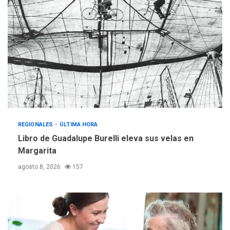
adultos mayores
REGIONALES
ÚLTIMA HORA
Mariño fortalece capacidad
operativa con flota
vehicular de 60 unidades
adquiridas en un año de
3
gestión
REGIONALES
ÚLTIMA HORA
Reparan hundimiento de la
«Juan Bautista Arismendi» a
REGIONALES
ÚLTIMA HORA
la altura de Macho Muerto
Libro de Guadalupe Burelli eleva sus velas en
4
Margarita
REGIONALES
TECNOLOGÍA
agosto 8, 2026
157
ÚLTIMA HORA
Fedecámaras NE y Unimar
trabajan en diplomado para
creación y manejo de
5
estadísticas de turismo