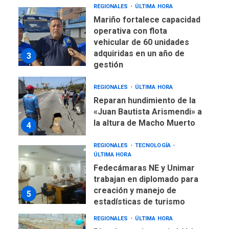
REGIONALES
ÚLTIMA HORA
Mariño fortalece capacidad
operativa con flota
vehicular de 60 unidades
adquiridas en un año de
3
gestión
REGIONALES
ÚLTIMA HORA
Reparan hundimiento de la
«Juan Bautista Arismendi» a
la altura de Macho Muerto
4
REGIONALES
TECNOLOGÍA
ÚLTIMA HORA
Fedecámaras NE y Unimar
trabajan en diplomado para
creación y manejo de
5
estadísticas de turismo
REGIONALES
ÚLTIMA HORA