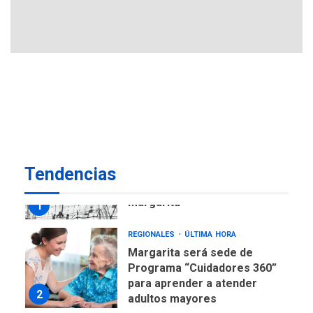
en Nueva Esparta consolida
avances en territorio
6
insular
ECONOMÍA
TITULARES
ÚLTIMA HORA
Venezuela requiere
US$183.000 millones para
7
alcanzar 3 millones de bdp
REGIONALES
ÚLTIMA HORA
Tendencias
Libro de Guadalupe Burelli
eleva sus velas en
Margarita
1
REGIONALES
ÚLTIMA HORA
Margarita será sede de
Programa “Cuidadores 360”
para aprender a atender
2
adultos mayores