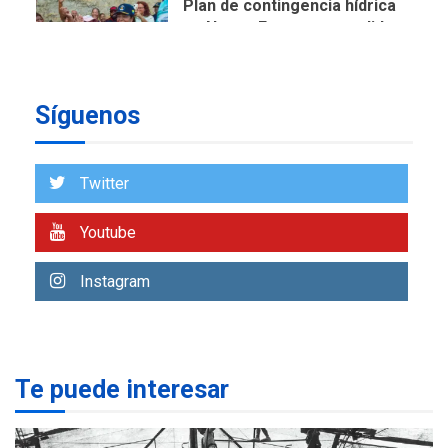
Plan de contingencia hídrica
en Nueva Esparta consolida
avances en territorio
6
insular
Síguenos
ECONOMÍA
TITULARES
ÚLTIMA HORA
Venezuela requiere
US$183.000 millones para
Twitter
7
alcanzar 3 millones de bdp
Youtube
REGIONALES
ÚLTIMA HORA
Libro de Guadalupe Burelli
Instagram
eleva sus velas en
Margarita
1
REGIONALES
ÚLTIMA HORA
Te puede interesar
Margarita será sede de
Programa “Cuidadores 360”
para aprender a atender
2