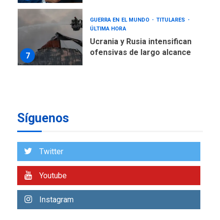
ofensivas de largo alcance
7
NACIONALES
TITULARES
ÚLTIMA HORA
Instalan carpas metálicas
como terminales
temporales en Aeropuerto
1
de Maiquetía
LATINOAMÉRICA Y CARIBE
TITULARES
ÚLTIMA HORA
Síguenos
De la Espriella asumirá
Presidencia en ceremonia
2
atípica fuera de Bogotá
Twitter
POLÍTICA
TITULARES
ÚLTIMA HORA
Youtube
ONGs piden a CIDH
monitorear proceso de
3
Instagram
diálogo en Venezuela