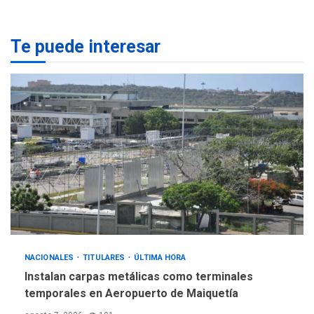
POLÍTICA
TITULARES
ÚLTIMA HORA
Gobierno y AN2015 en
Te puede interesar
nueva mesa de diálogo
4
INTERNACIONALES
ÚLTIMA HORA
Hiroshima 81 años de la
debacle atómica. Japón
debate principios no
5
nucleares
NACIONALES
TITULARES
ÚLTIMA HORA
Instalan carpas metálicas como terminales
temporales en Aeropuerto de Maiquetía