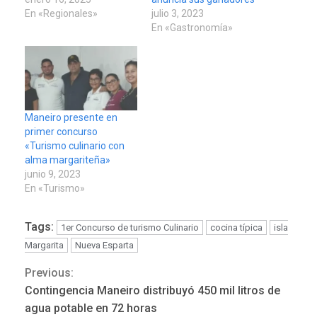
En «Regionales»
julio 3, 2023
En «Gastronomía»
Maneiro presente en
primer concurso
«Turismo culinario con
alma margariteña»
junio 9, 2023
En «Turismo»
POLÍTICA
TITULARES
Tags:
1er Concurso de turismo Culinario
cocina típica
isla
ÚLTIMA HORA
Margarita
Nueva Esparta
ONGs piden a CIDH
monitorear proceso de
Previous:
Continue
3
diálogo en Venezuela
Contingencia Maneiro distribuyó 450 mil litros de
Reading
agua potable en 72 horas
POLÍTICA
TITULARES