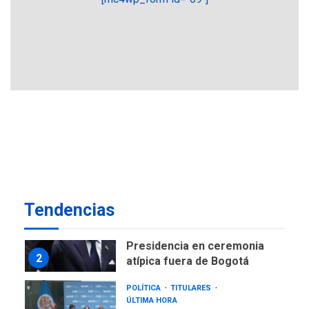
7
NACIONALES
TITULARES
ÚLTIMA HORA
Instalan carpas metálicas
como terminales
temporales en Aeropuerto
1
de Maiquetía
LATINOAMÉRICA Y CARIBE
TITULARES
ÚLTIMA HORA
De la Espriella asumirá
Presidencia en ceremonia
2
atípica fuera de Bogotá
Tendencias
POLÍTICA
TITULARES
ÚLTIMA HORA
ONGs piden a CIDH
monitorear proceso de
3
diálogo en Venezuela