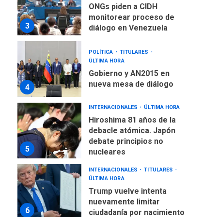
POLÍTICA
TITULARES
ÚLTIMA HORA
Gobierno y AN2015 en
nueva mesa de diálogo
4
INTERNACIONALES
ÚLTIMA HORA
Hiroshima 81 años de la
debacle atómica. Japón
debate principios no
5
nucleares
INTERNACIONALES
TITULARES
ÚLTIMA HORA
Trump vuelve intenta
nuevamente limitar
6
ciudadanía por nacimiento
GUERRA EN EL MUNDO
TITULARES
ÚLTIMA HORA
Ucrania y Rusia intensifican