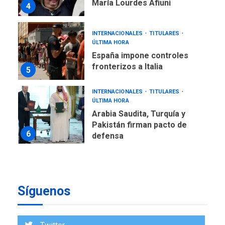
María Lourdes Afiuni
4
INTERNACIONALES
TITULARES
ÚLTIMA HORA
España impone controles
fronterizos a Italia
5
INTERNACIONALES
TITULARES
ÚLTIMA HORA
Arabia Saudita, Turquía y
Pakistán firman pacto de
6
defensa
LATINOAMÉRICA Y CARIBE
TITULARES
ÚLTIMA HORA
De la Espriella jura como
Síguenos
nuevo presidente de
7
Colombia
ECONOMÍA
TITULARES