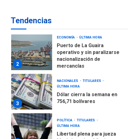
ÚLTIMA HORA
Venezuela requiere
Tendencias
US$183.000 millones para
1
alcanzar 3 millones de bdp
ECONOMÍA
ÚLTIMA HORA
Puerto de La Guaira
operativo y sin paralizarse
nacionalización de
2
mercancías
NACIONALES
TITULARES
ÚLTIMA HORA
Dólar cierra la semana en
756,71 bolívares
3
POLÍTICA
TITULARES
ÚLTIMA HORA
Libertad plena para jueza