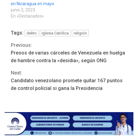
en Nicaragua en mayo
junio 2, 2023
En «Destacados»
Tags:
delito
Iglesia Católica
religión
Previous:
Continue
Presos de varias cárceles de Venezuela en huelga
Reading
de hambre contra la «desidia», según ONG
Next:
Candidato venezolano promete quitar 167 puntos
NACIONALES
TITULARES
de control policial si gana la Presidencia
ÚLTIMA HORA
Dólar cierra la semana en
756,71 bolívares
3
POLÍTICA
TITULARES
ÚLTIMA HORA
Libertad plena para jueza