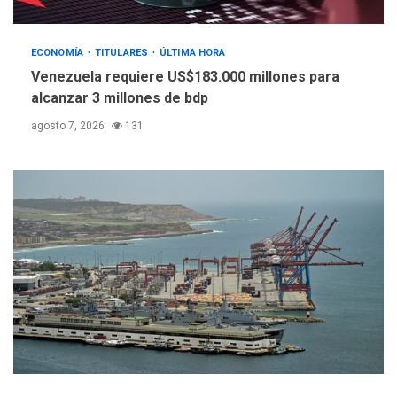
4
ECONOMÍA
TITULARES
ÚLTIMA HORA
INTERNACIONALES
TITULARES
ÚLTIMA HORA
Venezuela requiere US$183.000 millones para
España impone controles
alcanzar 3 millones de bdp
fronterizos a Italia
5
agosto 7, 2026
131