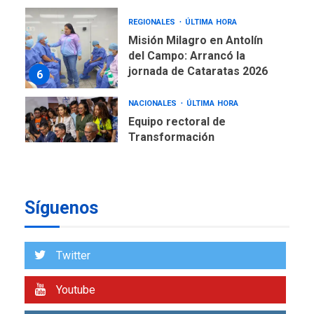
REGIONALES
ÚLTIMA HORA
Misión Milagro en Antolín
del Campo: Arrancó la
jornada de Cataratas 2026
6
NACIONALES
ÚLTIMA HORA
Equipo rectoral de
Transformación
Universitaria cambió
7
historia electoral de la ULA
POLÍTICA
TITULARES
ÚLTIMA HORA
CNP plantea incluir Libertad
Síguenos
de Expresión en agenda de
negociación con comisión
1
de AN 2015
Twitter
DESTACADOS
NACIONALES
ÚLTIMA HORA
Youtube
Gobierno nacional y