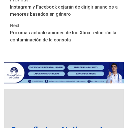
Continue
monitorear proceso de
Instagram y Facebook dejarán de dirigir anuncios a
3
diálogo en Venezuela
Reading
menores basados en género
Next:
POLÍTICA
TITULARES
ÚLTIMA HORA
Próximas actualizaciones de los Xbox reducirán la
Gobierno y AN2015 en
contaminación de la consola
nueva mesa de diálogo
4
INTERNACIONALES
ÚLTIMA HORA
Hiroshima 81 años de la
debacle atómica. Japón
debate principios no
5
nucleares
INTERNACIONALES
TITULARES
ÚLTIMA HORA
Trump vuelve intenta
nuevamente limitar
6
ciudadanía por nacimiento