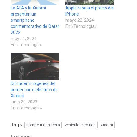
La AFA y la Xiaomi
Apple rebaja el precio del
presentan un
iPhone
smartphone
mayo 22, 2024
conmemorativo de Qatar
En «Tecnología»
2022
mayo 1, 2024
En «Tecnología»
Difunden imágenes del
primer carro eléctrico de
Xioami
junio 20, 2023
En «Tecnología»
POLÍTICA
TITULARES
Tags:
competir con Tesla
vehículo eléctrico
Xiaomi
ÚLTIMA HORA
ONGs piden a CIDH
Previous: