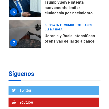
GUERRA EN EL MUNDO
TITULARES
ÚLTIMA HORA
Ucrania y Rusia intensifican
ofensivas de largo alcance
7
NACIONALES
TITULARES
ÚLTIMA HORA
Instalan carpas metálicas
como terminales
temporales en Aeropuerto
1
de Maiquetía
LATINOAMÉRICA Y CARIBE
Síguenos
TITULARES
ÚLTIMA HORA
De la Espriella asumirá
Presidencia en ceremonia
Twitter
2
atípica fuera de Bogotá
POLÍTICA
TITULARES
Youtube
ÚLTIMA HORA