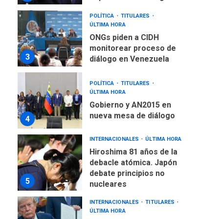
ONGs piden a CIDH
monitorear proceso de
3
diálogo en Venezuela
POLÍTICA
TITULARES
ÚLTIMA HORA
Gobierno y AN2015 en
nueva mesa de diálogo
4
INTERNACIONALES
ÚLTIMA HORA
Hiroshima 81 años de la
debacle atómica. Japón
debate principios no
5
nucleares
INTERNACIONALES
TITULARES
ÚLTIMA HORA
Trump vuelve intenta
nuevamente limitar
6
ciudadanía por nacimiento