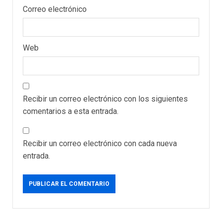
Correo electrónico
Web
REGIONALES
ÚLTIMA HORA
Funsone benefició a 46
personas con la entrega de
Recibir un correo electrónico con los siguientes
lentes correctivos
comentarios a esta entrada.
3
REGIONALES
ÚLTIMA HORA
Recibir un correo electrónico con cada nueva
La falta de agua pueden
llevar a problemas
entrada.
sanitarios y asumirse como
4
problema de orden público
REGIONALES
ÚLTIMA HORA
Alcaldía de Mariño climatiza