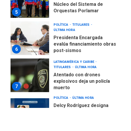
Núcleo del Sistema de
Orquestas Porlamar
5
POLÍTICA
TITULARES
ÚLTIMA HORA
Presidenta Encargada
evalúa financiamiento obras
6
post-sismos
LATINOAMÉRICA Y CARIBE
TITULARES
ÚLTIMA HORA
Atentado con drones
explosivos deja un policía
7
muerto
POLÍTICA
ÚLTIMA HORA
Delcy Rodríguez designa
nuevo presidente de
Corpoelec y nuevo
viceministro de Servicios
1