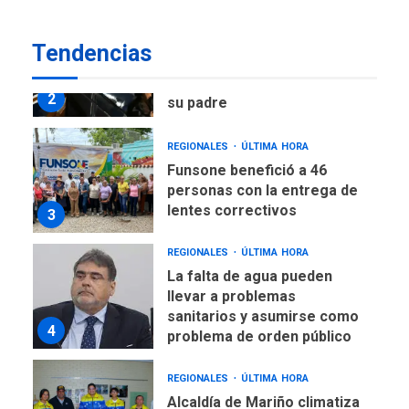
DEPORTES
TITULARES
ÚLTIMA HORA
Tendencias
Lionel Messi llega a
Argentina para despedir a
2
su padre
REGIONALES
ÚLTIMA HORA
Funsone benefició a 46
personas con la entrega de
lentes correctivos
3
REGIONALES
ÚLTIMA HORA
La falta de agua pueden
llevar a problemas
sanitarios y asumirse como
4
problema de orden público
REGIONALES
ÚLTIMA HORA
Alcaldía de Mariño climatiza