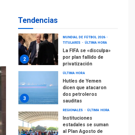
operaciones de carga
y descarga en
1
Aeropuerto de
Tendencias
Maiquetía
DEPORTES
MUNDIAL DE FÚTBOL 2026
TITULARES
ÚLTIMA HORA
La FIFA se «disculpa»
por plan fallido de
2
privatización
ÚLTIMA HORA
Hutíes de Yemen
dicen que atacaron
dos petroleros
3
sauditas
REGIONALES
ÚLTIMA HORA
Instituciones
estadales se suman
al Plan Agosto de