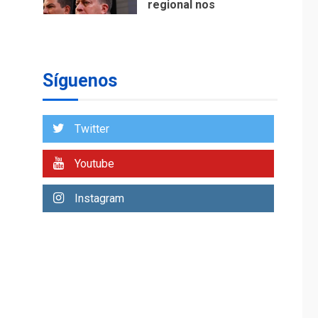
regional nos
respaldaron desde el
primer momento tras
7
terremotos del 24J
asegura Gustavo
Síguenos
Duque
NACIONALES
TITULARES
ÚLTIMA HORA
Twitter
Reanudan
operaciones de carga
Youtube
y descarga en
1
Aeropuerto de
Instagram
Maiquetía
DEPORTES
MUNDIAL DE FÚTBOL 2026
TITULARES
ÚLTIMA HORA
La FIFA se «disculpa»
por plan fallido de
2
privatización
ÚLTIMA HORA