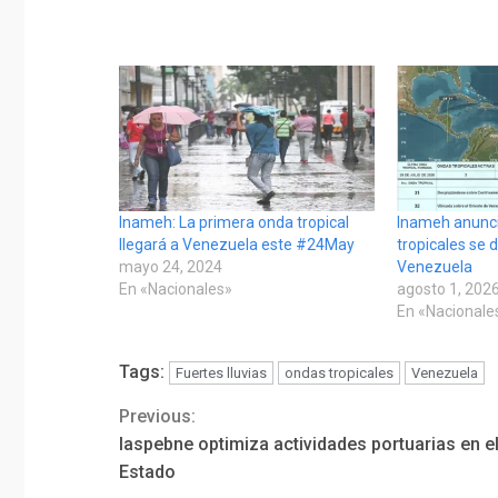
Inameh: La primera onda tropical
Inameh anunc
llegará a Venezuela este #24May
tropicales se 
mayo 24, 2024
Venezuela
En «Nacionales»
agosto 1, 202
En «Nacionale
Tags:
Fuertes lluvias
ondas tropicales
Venezuela
Previous:
Continue
Iaspebne optimiza actividades portuarias en e
Reading
Estado