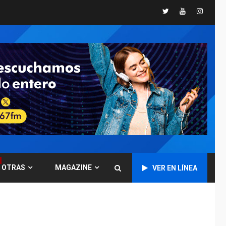
Twitter
Youtube
Instagr
POLÍTICA
TITULARES
ÚLTIMA HORA
CNP plantea incluir
Libertad de Expresión
en agenda de
6
negociación con
comisión de AN 2015
DESTACADOS
NACIONALES
ÚLTIMA HORA
Gobierno nacional y
regional nos
respaldaron desde el
primer momento tras
7
terremotos del 24J
OTRAS
MAGAZINE
VER EN LÍNEA
asegura Gustavo
Duque
NACIONALES
TITULARES
ÚLTIMA HORA
Reanudan