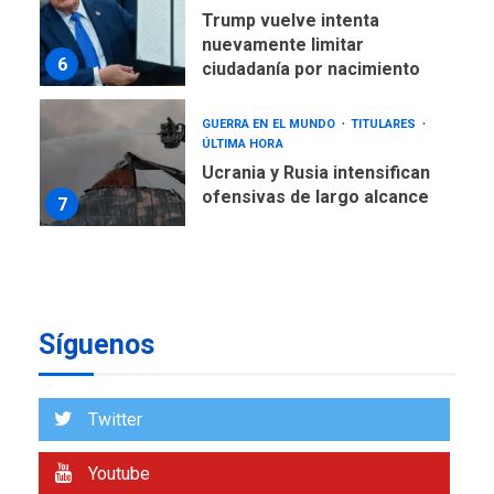
Trump vuelve intenta
nuevamente limitar
6
ciudadanía por nacimiento
GUERRA EN EL MUNDO
TITULARES
ÚLTIMA HORA
Ucrania y Rusia intensifican
ofensivas de largo alcance
7
NACIONALES
TITULARES
ÚLTIMA HORA
Instalan carpas metálicas
como terminales
Síguenos
temporales en Aeropuerto
1
de Maiquetía
LATINOAMÉRICA Y CARIBE
Twitter
TITULARES
ÚLTIMA HORA
De la Espriella asumirá
Youtube
Presidencia en ceremonia