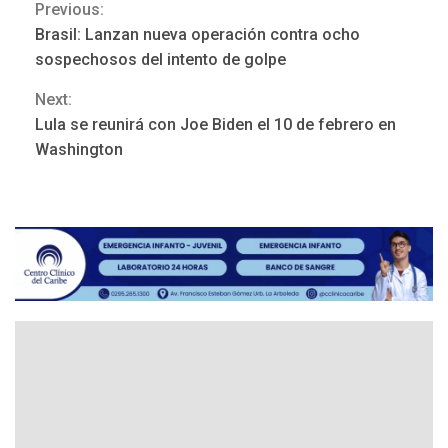
Previous:
Continue
Brasil: Lanzan nueva operación contra ocho
POLÍTICA
TITULARES
Reading
ÚLTIMA HORA
sospechosos del intento de golpe
ONGs piden a CIDH
Next:
monitorear proceso de
3
diálogo en Venezuela
Lula se reunirá con Joe Biden el 10 de febrero en
Washington
POLÍTICA
TITULARES
ÚLTIMA HORA
Gobierno y AN2015 en
nueva mesa de diálogo
4
INTERNACIONALES
ÚLTIMA HORA
Hiroshima 81 años de la
debacle atómica. Japón
debate principios no
5
nucleares
INTERNACIONALES
TITULARES
ÚLTIMA HORA