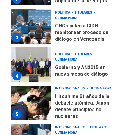
atípica fuera de Bogotá
POLÍTICA
TITULARES
ÚLTIMA HORA
ONGs piden a CIDH
monitorear proceso de
3
diálogo en Venezuela
POLÍTICA
TITULARES
ÚLTIMA HORA
Gobierno y AN2015 en
nueva mesa de diálogo
4
INTERNACIONALES
ÚLTIMA HORA
Hiroshima 81 años de la
debacle atómica. Japón
debate principios no
5
nucleares
INTERNACIONALES
TITULARES
ÚLTIMA HORA