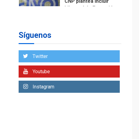
CNP plantea incluir
Libertad de Expresión
en agenda de
1
negociación con
comisión de AN 2015
Síguenos
DESTACADOS
NACIONALES
ÚLTIMA HORA
Gobierno nacional y
Twitter
regional nos
respaldaron desde el
primer momento tras
Youtube
2
terremotos del 24J
asegura Gustavo
Instagram
Duque
LATINOAMÉRICA Y CARIBE
TITULARES
ÚLTIMA HORA
Evacúan aldeas en
Guatemala por
erupción de volcán de
3
Fuego