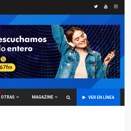
Misión Milagro en
Twitter
Youtube
Instagr
Antolín del Campo:
Arrancó la jornada de
6
Cataratas 2026
NACIONALES
ÚLTIMA HORA
Equipo rectoral de
Transformación
Universitaria cambió
historia electoral de
7
la ULA
POLÍTICA
TITULARES
ÚLTIMA HORA
CNP plantea incluir
Libertad de Expresión
OTRAS
MAGAZINE
VER EN LÍNEA
en agenda de
1
negociación con
comisión de AN 2015
DESTACADOS
NACIONALES
ÚLTIMA HORA