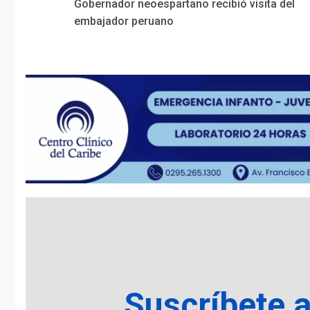
Gobernador neoespartano recibió visita del
Reading
embajador peruano
Suscríbete 