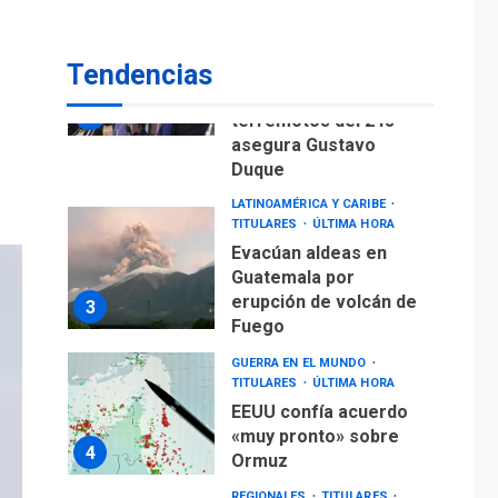
Gobierno nacional y
regional nos
respaldaron desde el
Tendencias
primer momento tras
2
terremotos del 24J
asegura Gustavo
Duque
LATINOAMÉRICA Y CARIBE
TITULARES
ÚLTIMA HORA
Evacúan aldeas en
Guatemala por
erupción de volcán de
3
Fuego
GUERRA EN EL MUNDO
TITULARES
ÚLTIMA HORA
EEUU confía acuerdo
«muy pronto» sobre
4
Ormuz
REGIONALES
TITULARES