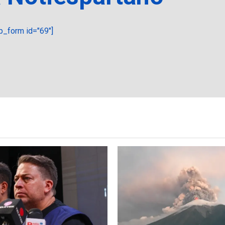
_form id="69"]