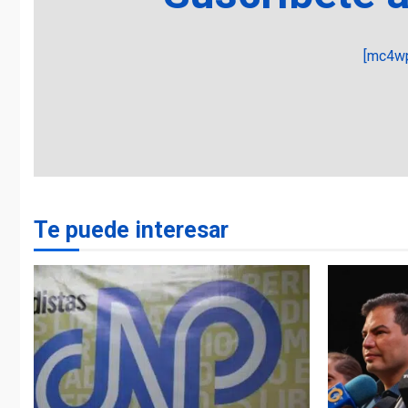
[mc4wp
Te puede interesar