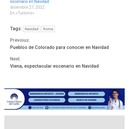
escenario en Navidad
diciembre 27, 2022
En «Turismo»
Tags:
Navidad
Roma
Previous:
Continue
ÚLTIMA HORA
Pueblos de Colorado para conocer en Navidad
Hutíes de Yemen dicen que
Reading
atacaron dos petroleros
Next:
sauditas
3
Viena, espectacular escenario en Navidad
REGIONALES
ÚLTIMA HORA
Instituciones estadales se
suman al Plan Agosto de
Escuelas Abiertas 2026
4
REGIONALES
TITULARES
ÚLTIMA HORA
Concejo Municipal de