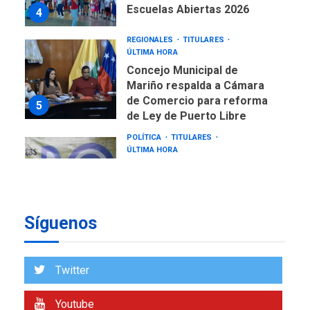
REGIONALES
TITULARES
ÚLTIMA HORA
Concejo Municipal de
Mariño respalda a Cámara
de Comercio para reforma
5
de Ley de Puerto Libre
POLÍTICA
TITULARES
ÚLTIMA HORA
CNP plantea incluir Libertad
de Expresión en agenda de
negociación con comisión
6
de AN 2015
DESTACADOS
NACIONALES
ÚLTIMA HORA
Síguenos
Gobierno nacional y
regional nos respaldaron
desde el primer momento
7
Twitter
tras terremotos del 24J
asegura Gustavo Duque
Youtube