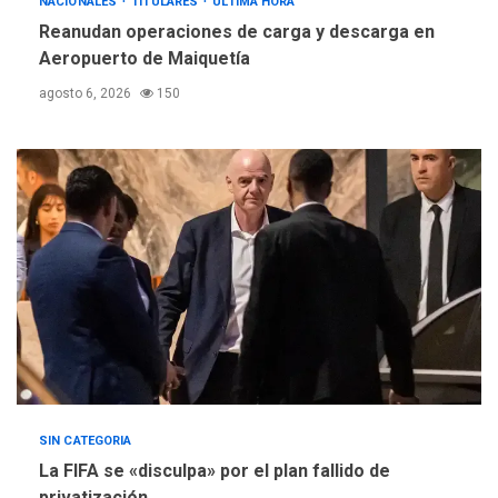
NACIONALES
TITULARES
ÚLTIMA HORA
Escuelas Abiertas 2026
4
Reanudan operaciones de carga y descarga en
Aeropuerto de Maiquetía
REGIONALES
TITULARES
ÚLTIMA HORA
agosto 6, 2026
150
Concejo Municipal de
Mariño respalda a Cámara
de Comercio para reforma
5
de Ley de Puerto Libre
SIN CATEGORIA
La FIFA se «disculpa» por el plan fallido de
privatización