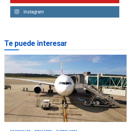
NACIONALES
TITULARES
ÚLTIMA HORA
Instagram
Reanudan operaciones de
carga y descarga en
1
Aeropuerto de Maiquetía
DEPORTES
Te puede interesar
MUNDIAL DE FÚTBOL 2026
TITULARES
ÚLTIMA HORA
La FIFA se «disculpa» por
2
plan fallido de privatización
ÚLTIMA HORA
Hutíes de Yemen dicen que
atacaron dos petroleros
sauditas
3
REGIONALES
ÚLTIMA HORA
Instituciones estadales se
suman al Plan Agosto de