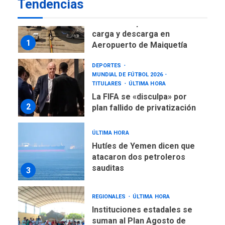
Tendencias
carga y descarga en
1
Aeropuerto de Maiquetía
DEPORTES
MUNDIAL DE FÚTBOL 2026
TITULARES
ÚLTIMA HORA
La FIFA se «disculpa» por
2
plan fallido de privatización
ÚLTIMA HORA
Hutíes de Yemen dicen que
atacaron dos petroleros
sauditas
3
REGIONALES
ÚLTIMA HORA
Instituciones estadales se
suman al Plan Agosto de
Escuelas Abiertas 2026
4