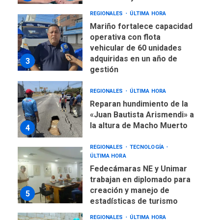
REGIONALES
ÚLTIMA HORA
Mariño fortalece capacidad
operativa con flota
vehicular de 60 unidades
adquiridas en un año de
3
gestión
REGIONALES
ÚLTIMA HORA
Reparan hundimiento de la
«Juan Bautista Arismendi» a
la altura de Macho Muerto
4
REGIONALES
TECNOLOGÍA
ÚLTIMA HORA
Fedecámaras NE y Unimar
trabajan en diplomado para
creación y manejo de
5
estadísticas de turismo
REGIONALES
ÚLTIMA HORA