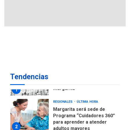
en Nueva Esparta consolida
avances en territorio
6
insular
ECONOMÍA
TITULARES
ÚLTIMA HORA
Venezuela requiere
US$183.000 millones para
7
alcanzar 3 millones de bdp
REGIONALES
ÚLTIMA HORA
Tendencias
Libro de Guadalupe Burelli
eleva sus velas en
Margarita
1
REGIONALES
ÚLTIMA HORA
Margarita será sede de
Programa “Cuidadores 360”
para aprender a atender
2
adultos mayores