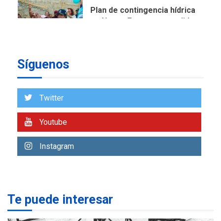
Plan de contingencia hídrica
en Nueva Esparta consolida
avances en territorio
6
insular
Síguenos
ECONOMÍA
TITULARES
ÚLTIMA HORA
Venezuela requiere
US$183.000 millones para
Twitter
7
alcanzar 3 millones de bdp
Youtube
REGIONALES
ÚLTIMA HORA
Libro de Guadalupe Burelli
Instagram
eleva sus velas en
Margarita
1
REGIONALES
ÚLTIMA HORA
Te puede interesar
Margarita será sede de
Programa “Cuidadores 360”
para aprender a atender