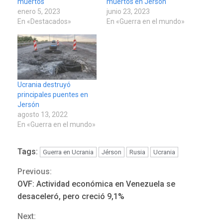
muertos
muertos en Jersón
enero 5, 2023
junio 23, 2023
En «Destacados»
En «Guerra en el mundo»
Ucrania destruyó
principales puentes en
Jersón
agosto 13, 2022
En «Guerra en el mundo»
Tags:
Guerra en Ucrania
Jérson
Rusia
Ucrania
Previous:
Continue
OVF: Actividad económica en Venezuela se
Reading
desaceleró, pero creció 9,1%
Next: