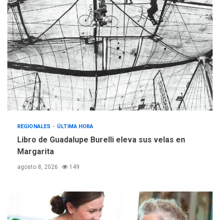
2
adultos mayores
REGIONALES
ÚLTIMA HORA
Mariño fortalece capacidad
operativa con flota
vehicular de 60 unidades
adquiridas en un año de
3
gestión
REGIONALES
ÚLTIMA HORA
Reparan hundimiento de la
«Juan Bautista Arismendi» a
REGIONALES
ÚLTIMA HORA
la altura de Macho Muerto
Libro de Guadalupe Burelli eleva sus velas en
4
Margarita
REGIONALES
TECNOLOGÍA
agosto 8, 2026
149
ÚLTIMA HORA
Fedecámaras NE y Unimar
trabajan en diplomado para
creación y manejo de
5
estadísticas de turismo