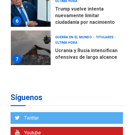
ÚLTIMA HORA
Trump vuelve intenta
nuevamente limitar
6
ciudadanía por nacimiento
GUERRA EN EL MUNDO
TITULARES
ÚLTIMA HORA
Ucrania y Rusia intensifican
ofensivas de largo alcance
7
NACIONALES
TITULARES
ÚLTIMA HORA
Instalan carpas metálicas
como terminales
Síguenos
temporales en Aeropuerto
1
de Maiquetía
LATINOAMÉRICA Y CARIBE
Twitter
TITULARES
ÚLTIMA HORA
De la Espriella asumirá
Youtube
Presidencia en ceremonia