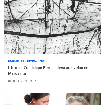
para aprender a atender
2
adultos mayores
REGIONALES
ÚLTIMA HORA
Mariño fortalece capacidad
operativa con flota
vehicular de 60 unidades
adquiridas en un año de
3
gestión
REGIONALES
ÚLTIMA HORA
Reparan hundimiento de la
«Juan Bautista Arismendi» a
REGIONALES
ÚLTIMA HORA
la altura de Macho Muerto
Libro de Guadalupe Burelli eleva sus velas en
4
Margarita
REGIONALES
TECNOLOGÍA
agosto 8, 2026
157
ÚLTIMA HORA
Fedecámaras NE y Unimar
trabajan en diplomado para
creación y manejo de
5
estadísticas de turismo