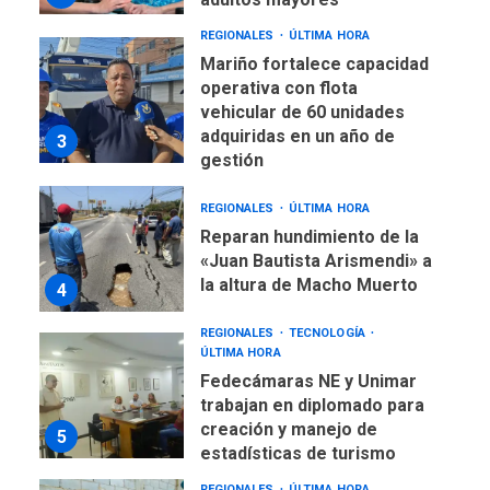
REGIONALES
ÚLTIMA HORA
Mariño fortalece capacidad
operativa con flota
vehicular de 60 unidades
adquiridas en un año de
3
gestión
REGIONALES
ÚLTIMA HORA
Reparan hundimiento de la
«Juan Bautista Arismendi» a
la altura de Macho Muerto
4
REGIONALES
TECNOLOGÍA
ÚLTIMA HORA
Fedecámaras NE y Unimar
trabajan en diplomado para
creación y manejo de
5
estadísticas de turismo
REGIONALES
ÚLTIMA HORA