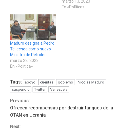
marzo 13, 2023
En «Política»
Maduro designa a Pedro
Tellechea como nuevo
Ministro de Petróleo
marzo 22, 2023
En «Política»
Tags:
apoyo
cuentas
gobierno
Nicolás Maduro
suspendió
Twitter
Venezuela
Previous:
Continue
Ofrecen recompensas por destruir tanques de la
Reading
OTAN en Ucrania
Next: