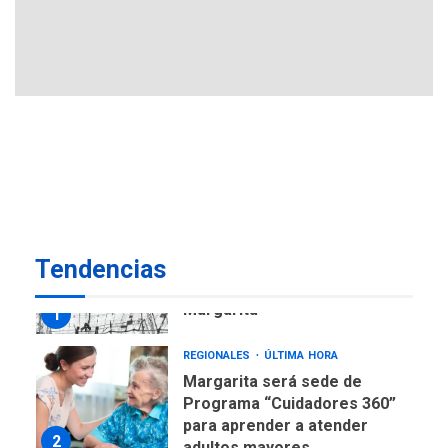
Plan de contingencia hídrica
en Nueva Esparta consolida
avances en territorio
6
insular
ECONOMÍA
TITULARES
ÚLTIMA HORA
Venezuela requiere
US$183.000 millones para
7
alcanzar 3 millones de bdp
REGIONALES
ÚLTIMA HORA
Tendencias
Libro de Guadalupe Burelli
eleva sus velas en
Margarita
1
REGIONALES
ÚLTIMA HORA
Margarita será sede de
Programa “Cuidadores 360”
para aprender a atender
2
adultos mayores