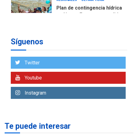
Plan de contingencia hídrica
en Nueva Esparta consolida
avances en territorio
6
insular
Síguenos
ECONOMÍA
TITULARES
ÚLTIMA HORA
Venezuela requiere
US$183.000 millones para
Twitter
7
alcanzar 3 millones de bdp
Youtube
REGIONALES
ÚLTIMA HORA
Libro de Guadalupe Burelli
Instagram
eleva sus velas en
Margarita
1
REGIONALES
ÚLTIMA HORA
Te puede interesar
Margarita será sede de
Programa “Cuidadores 360”