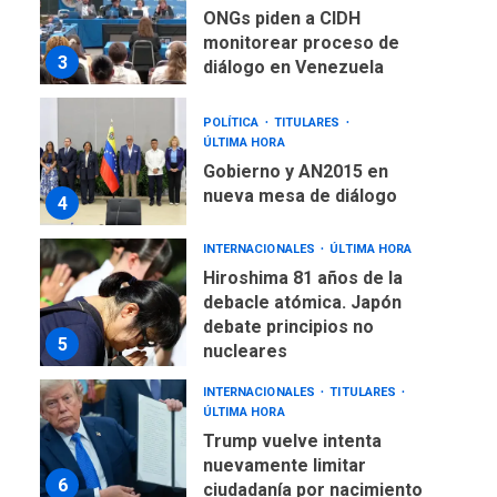
POLÍTICA
TITULARES
ÚLTIMA HORA
Gobierno y AN2015 en
nueva mesa de diálogo
4
INTERNACIONALES
ÚLTIMA HORA
Hiroshima 81 años de la
debacle atómica. Japón
debate principios no
5
nucleares
INTERNACIONALES
TITULARES
ÚLTIMA HORA
Trump vuelve intenta
nuevamente limitar
6
ciudadanía por nacimiento
GUERRA EN EL MUNDO
TITULARES
ÚLTIMA HORA
Ucrania y Rusia intensifican