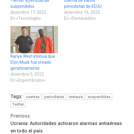
Twitter a periodistas
cuenta de varios
suspendidos
periodistas de EEUU
diciembre 17, 2022
diciembre 16, 2022
En «Tecnología»
En «Destacados»
Kanye West insinúa que
Elon Musk fue creado
genéticamente
diciembre 5, 2022
En «Espectáculos»
POLÍTICA
TITULARES
Tags:
cuentas
periodistas
restaura
suspendidas
ÚLTIMA HORA
Twitter
ONGs piden a CIDH
monitorear proceso de
Previous:
Continue
3
diálogo en Venezuela
Ucrania: Autoridades activaron alarmas antiaéreas
Reading
en todo el país