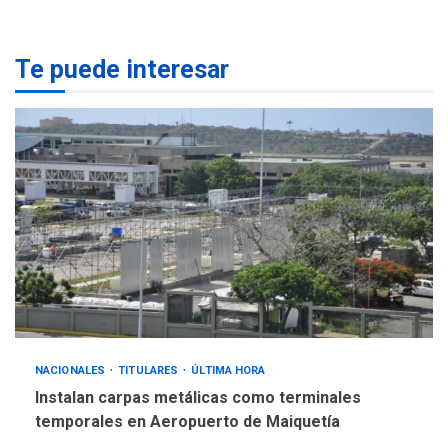
POLÍTICA
TITULARES
ÚLTIMA HORA
Te puede interesar
Gobierno y AN2015 en
nueva mesa de diálogo
4
INTERNACIONALES
ÚLTIMA HORA
Hiroshima 81 años de la
debacle atómica. Japón
debate principios no
5
nucleares
NACIONALES
TITULARES
ÚLTIMA HORA
Instalan carpas metálicas como terminales
temporales en Aeropuerto de Maiquetía