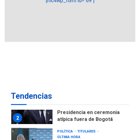
[mc4wp_form id="69"]
ofensivas de largo alcance
7
NACIONALES
TITULARES
ÚLTIMA HORA
Instalan carpas metálicas
como terminales
temporales en Aeropuerto
1
de Maiquetía
LATINOAMÉRICA Y CARIBE
TITULARES
ÚLTIMA HORA
De la Espriella asumirá
Presidencia en ceremonia
2
atípica fuera de Bogotá
Tendencias
POLÍTICA
TITULARES
ÚLTIMA HORA
ONGs piden a CIDH
monitorear proceso de
3
diálogo en Venezuela