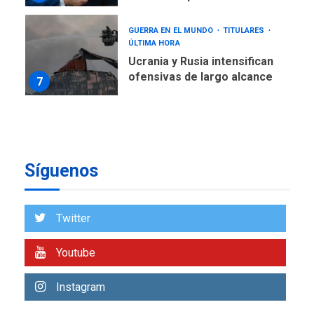
ofensivas de largo alcance
7
NACIONALES
TITULARES
ÚLTIMA HORA
Instalan carpas metálicas
como terminales
temporales en Aeropuerto
1
de Maiquetía
LATINOAMÉRICA Y CARIBE
TITULARES
ÚLTIMA HORA
Síguenos
De la Espriella asumirá
Presidencia en ceremonia
2
atípica fuera de Bogotá
Twitter
POLÍTICA
TITULARES
ÚLTIMA HORA
Youtube
ONGs piden a CIDH
monitorear proceso de
Instagram
3
diálogo en Venezuela