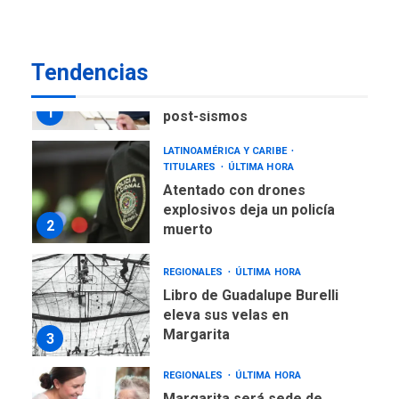
estadísticas de turismo
POLÍTICA
TITULARES
ÚLTIMA HORA
Tendencias
Presidenta Encargada
evalúa financiamiento obras
1
post-sismos
LATINOAMÉRICA Y CARIBE
TITULARES
ÚLTIMA HORA
Atentado con drones
explosivos deja un policía
2
muerto
REGIONALES
ÚLTIMA HORA
Libro de Guadalupe Burelli
eleva sus velas en
Margarita
3
REGIONALES
ÚLTIMA HORA
Margarita será sede de