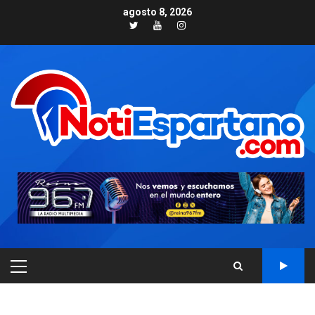
Skip
agosto 8, 2026
to
Twitter
Youtube
Instagram
content
PRIMARY
MENU