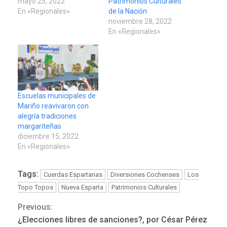
mayo 25, 2022
Patrimonios Culturales
En «Regionales»
de la Nación
noviembre 28, 2022
En «Regionales»
Escuelas municipales de
Mariño reavivaron con
alegría tradiciones
margariteñas
diciembre 15, 2022
En «Regionales»
Tags:
Cuerdas Espartanas
Diversiones Cochenses
Los
Topo Topos
Nueva Esparta
Patrimonios Culturales
Previous:
Continue
¿Elecciones libres de sanciones?, por César Pérez
LATINOAMÉRICA Y CARIBE