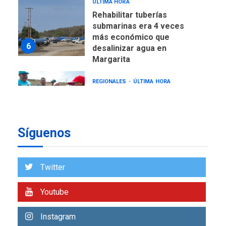
ÚLTIMA HORA
Rehabilitar tuberías
submarinas era 4 veces
más económico que
6
desalinizar agua en
Margarita
REGIONALES
ÚLTIMA HORA
Gobernadora llevó tanques
de almacenamiento de agua
a Corazón de Mi Patria
7
Síguenos
NACIONALES
TITULARES
ÚLTIMA HORA
Más de 50 mil viviendas
Twitter
fueron evaluadas en
estados afectados por los
1
Youtube
terremotos
NACIONALES
TITULARES
Instagram
ÚLTIMA HORA