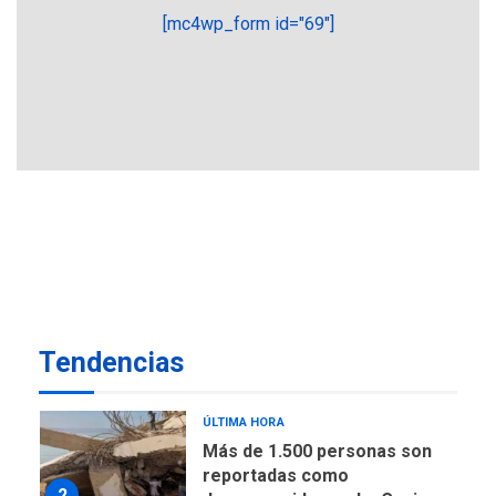
más económico que
[mc4wp_form id="69"]
6
desalinizar agua en
Margarita
REGIONALES
ÚLTIMA HORA
Gobernadora llevó tanques
de almacenamiento de agua
a Corazón de Mi Patria
7
NACIONALES
TITULARES
ÚLTIMA HORA
Más de 50 mil viviendas
fueron evaluadas en
estados afectados por los
1
Tendencias
terremotos
NACIONALES
TITULARES
ÚLTIMA HORA
Más de 1.500 personas son
reportadas como
2