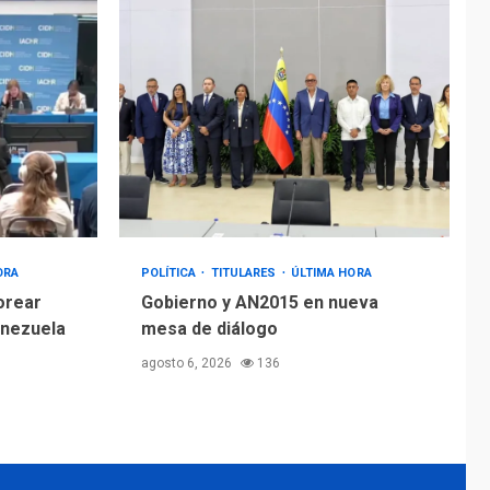
ORA
POLÍTICA
TITULARES
ÚLTIMA HORA
orear
Gobierno y AN2015 en nueva
enezuela
mesa de diálogo
agosto 6, 2026
136