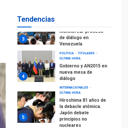
POLÍTICA
TITULARES
ÚLTIMA HORA
ONGs piden a CIDH
Tendencias
monitorear proceso
de diálogo en
3
Venezuela
POLÍTICA
TITULARES
ÚLTIMA HORA
Gobierno y AN2015 en
nueva mesa de
4
diálogo
INTERNACIONALES
ÚLTIMA HORA
Hiroshima 81 años de
la debacle atómica.
Japón debate
5
principios no
nucleares
INTERNACIONALES
TITULARES
ÚLTIMA HORA