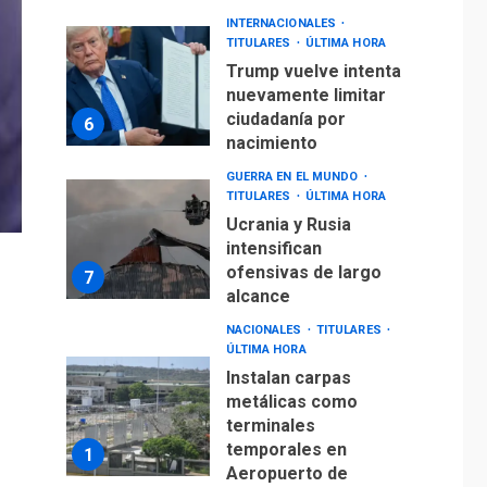
Trump vuelve intenta
nuevamente limitar
ciudadanía por
6
nacimiento
GUERRA EN EL MUNDO
TITULARES
ÚLTIMA HORA
Ucrania y Rusia
intensifican
ofensivas de largo
7
alcance
NACIONALES
TITULARES
ÚLTIMA HORA
Instalan carpas
metálicas como
terminales
temporales en
1
Aeropuerto de
Maiquetía