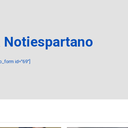
a Notiespartano
_form id="69"]