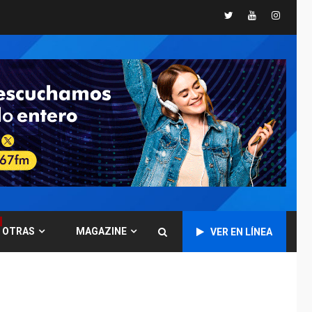
TITULARES
ÚLTIMA HORA
Twitter
Youtube
Instagr
Ucrania y Rusia
intensifican
ofensivas de largo
7
alcance
NACIONALES
TITULARES
ÚLTIMA HORA
Instalan carpas
metálicas como
terminales
temporales en
1
Aeropuerto de
Maiquetía
LATINOAMÉRICA Y CARIBE
TITULARES
ÚLTIMA HORA
OTRAS
MAGAZINE
VER EN LÍNEA
De la Espriella
asumirá Presidencia
en ceremonia atípica
2
fuera de Bogotá