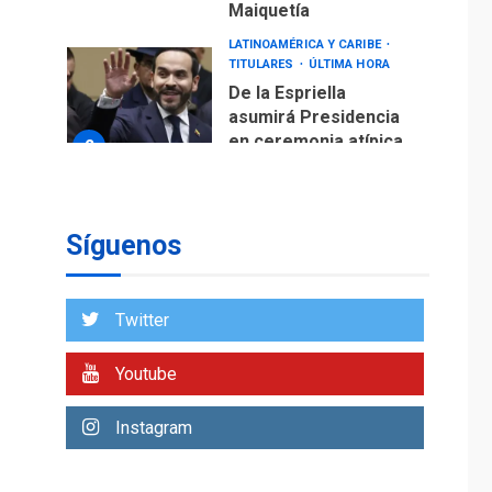
LATINOAMÉRICA Y CARIBE
TITULARES
ÚLTIMA HORA
De la Espriella
asumirá Presidencia
en ceremonia atípica
2
fuera de Bogotá
POLÍTICA
TITULARES
ÚLTIMA HORA
ONGs piden a CIDH
monitorear proceso
Síguenos
de diálogo en
3
Venezuela
POLÍTICA
TITULARES
Twitter
ÚLTIMA HORA
Gobierno y AN2015 en
Youtube
nueva mesa de
4
diálogo
Instagram
INTERNACIONALES
ÚLTIMA HORA