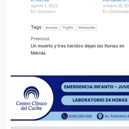
agosto 1, 2022
octubre 20, 2
En «Sucesos»
En «Destacad
Tags:
suceso
Trujillo
Venezuela
Previous:
Continue
Un muerto y tres heridos dejan las lluvias en
Reading
Mérida