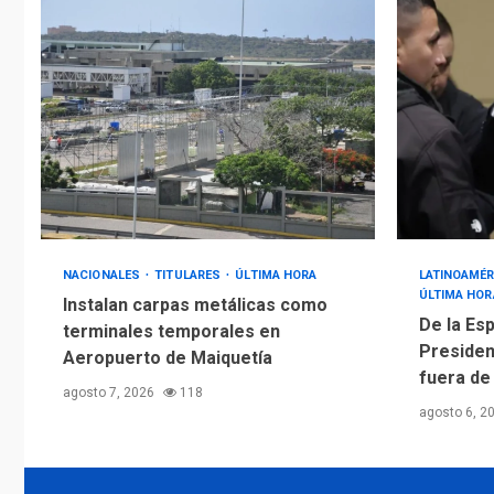
NACIONALES
TITULARES
ÚLTIMA HORA
LATINOAMÉR
ÚLTIMA HOR
Instalan carpas metálicas como
De la Esp
terminales temporales en
Presiden
Aeropuerto de Maiquetía
fuera de
agosto 7, 2026
118
agosto 6, 2