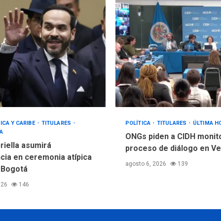
ICA Y CARIBE
TITULARES
POLÍTICA
TITULARES
ÚLTIMA H
A
ONGs piden a CIDH monit
riella asumirá
proceso de diálogo en V
cia en ceremonia atípica
agosto 6, 2026
139
 Bogotá
026
146