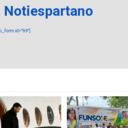
a Notiespartano
_form id="69"]