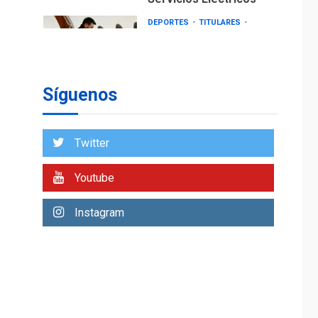
DEPORTES
TITULARES
ÚLTIMA HORA
Lionel Messi llega a
Argentina para
2
despedir a su padre
Síguenos
REGIONALES
ÚLTIMA HORA
Funsone benefició a
46 personas con la
Twitter
entrega de lentes
3
correctivos
Youtube
REGIONALES
ÚLTIMA HORA
Instagram
La falta de agua
pueden llevar a
problemas sanitarios
y asumirse como
4
problema de orden
público
REGIONALES
ÚLTIMA HORA