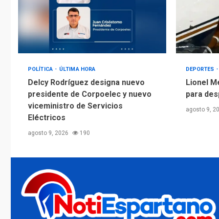
POLÍTICA
ÚLTIMA HORA
DEPORTES
Delcy Rodríguez designa nuevo
Lionel M
presidente de Corpoelec y nuevo
para des
viceministro de Servicios
agosto 9, 2
Eléctricos
agosto 9, 2026
190