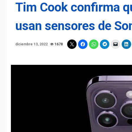
Tim Cook confirma q
usan sensores de So
diciembre 13, 2022
1678