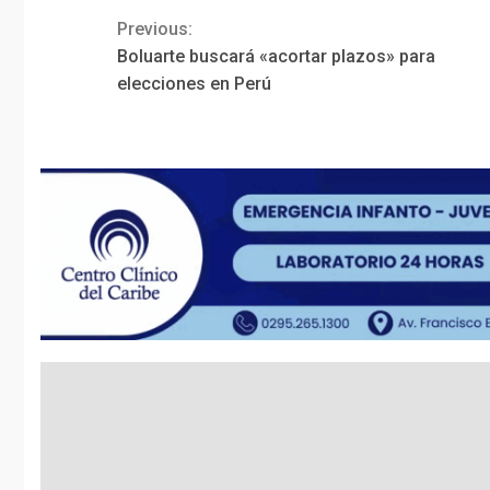
Previous:
Continue
Boluarte buscará «acortar plazos» para
Reading
elecciones en Perú