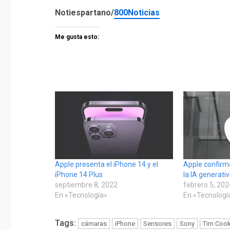
Notiespartano/
800Noticias
Me gusta esto:
Apple presenta el iPhone 14 y el
Apple confirm
iPhone 14 Plus
la IA generati
septiembre 8, 2022
febrero 5, 20
En «Tecnología»
En «Tecnologí
Tags:
cámaras
iPhone
Sensores
Sony
Tim Coo