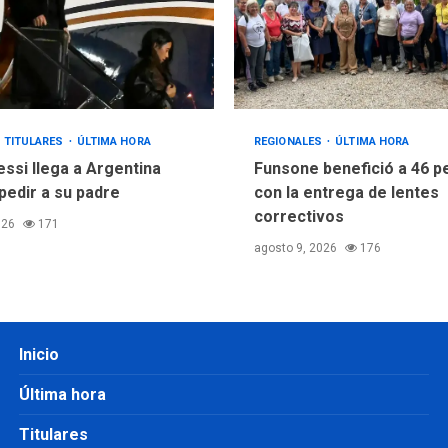
TITULARES
ÚLTIMA HORA
REGIONALES
ÚLTIMA HORA
essi llega a Argentina
Funsone benefició a 46 
pedir a su padre
con la entrega de lentes
correctivos
026
171
agosto 9, 2026
176
Inicio
Última hora
Titulares