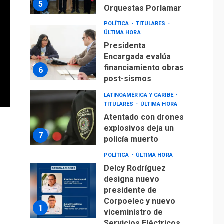
5
Orquestas Porlamar
POLÍTICA
TITULARES
ÚLTIMA HORA
Presidenta
Encargada evalúa
financiamiento obras
6
post-sismos
LATINOAMÉRICA Y CARIBE
TITULARES
ÚLTIMA HORA
Atentado con drones
explosivos deja un
7
policía muerto
POLÍTICA
ÚLTIMA HORA
Delcy Rodríguez
designa nuevo
presidente de
Corpoelec y nuevo
1
viceministro de
Servicios Eléctricos