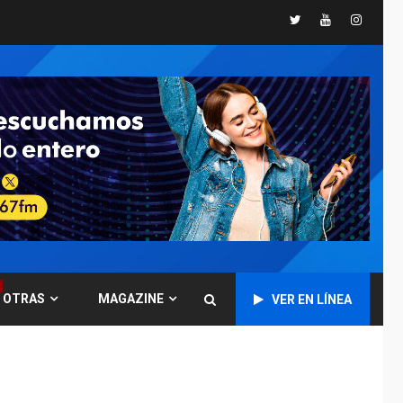
Presidenta
Twitter
Youtube
Instagr
Encargada evalúa
financiamiento obras
6
post-sismos
LATINOAMÉRICA Y CARIBE
TITULARES
ÚLTIMA HORA
Atentado con drones
explosivos deja un
7
policía muerto
POLÍTICA
ÚLTIMA HORA
Delcy Rodríguez
designa nuevo
presidente de
OTRAS
MAGAZINE
Corpoelec y nuevo
VER EN LÍNEA
1
viceministro de
Servicios Eléctricos
DEPORTES
TITULARES
ÚLTIMA HORA