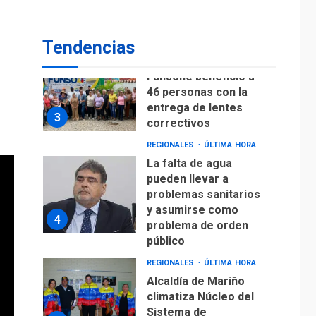
Lionel Messi llega a
Argentina para
2
despedir a su padre
Tendencias
REGIONALES
ÚLTIMA HORA
Funsone benefició a
46 personas con la
entrega de lentes
3
correctivos
REGIONALES
ÚLTIMA HORA
La falta de agua
pueden llevar a
problemas sanitarios
y asumirse como
4
problema de orden
público
REGIONALES
ÚLTIMA HORA
Alcaldía de Mariño
climatiza Núcleo del
Sistema de