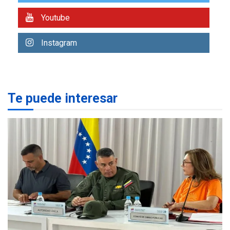
estados afectados por los
1
Youtube
terremotos
NACIONALES
TITULARES
Instagram
ÚLTIMA HORA
Más de 1.500 personas son
reportadas como
2
desaparecidas en La Guaira
Te puede interesar
LATINOAMÉRICA Y CARIBE
TITULARES
ÚLTIMA HORA
Seis muertos en Colombia
en combates contra grupos
3
armados
GUERRA EN EL MUNDO
TITULARES
ÚLTIMA HORA
Netanyahu descarta plan de
EEUU para Gaza apoyado
4
por Hamás