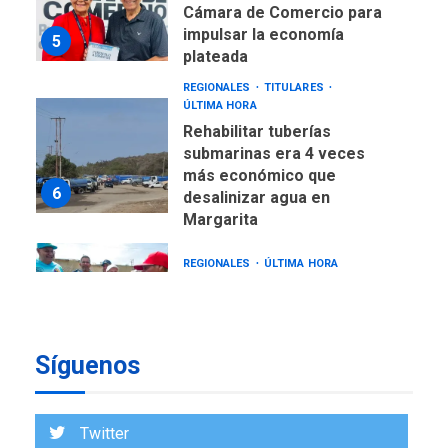
Cámara de Comercio para
impulsar la economía
5
plateada
REGIONALES
TITULARES
ÚLTIMA HORA
Rehabilitar tuberías
submarinas era 4 veces
más económico que
6
desalinizar agua en
Margarita
REGIONALES
ÚLTIMA HORA
Gobernadora llevó tanques
de almacenamiento de agua
a Corazón de Mi Patria
7
Síguenos
NACIONALES
TITULARES
ÚLTIMA HORA
Más de 50 mil viviendas
Twitter
fueron evaluadas en