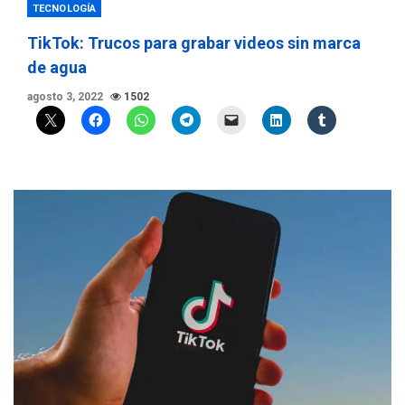
TECNOLOGÍA
TikTok: Trucos para grabar videos sin marca
de agua
agosto 3, 2022
1502