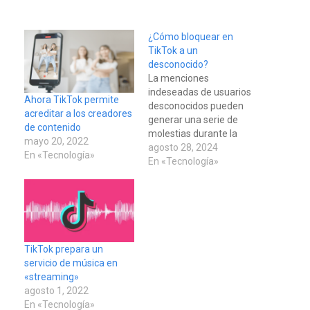
¿Cómo bloquear en
TikTok a un
desconocido?
La menciones
indeseadas de usuarios
Ahora TikTok permite
desconocidos pueden
acreditar a los creadores
generar una serie de
de contenido
molestias durante la
mayo 20, 2022
experiencia de
agosto 28, 2024
En «Tecnología»
navegación en TikTok.
En «Tecnología»
Además, de recibir una
gran cantidad de
notificaciones,
principalmente de spam,
también es un riesgo a la
privacidad, debido a que
TikTok prepara un
estas etiquetas por parte
servicio de música en
de terceros en la
«streaming»
mayoría de…
agosto 1, 2022
En «Tecnología»