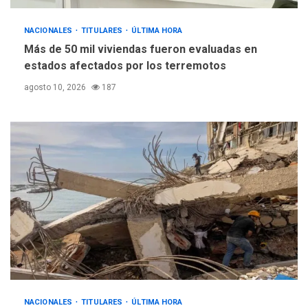
DESTACADOS
REGIONALES
ÚLTIMA HORA
NACIONALES
TITULARES
ASOMAYOR se afilia a la
ÚLTIMA HORA
Cámara de Comercio para
Más de 50 mil viviendas fueron evaluadas en
impulsar la economía
estados afectados por los terremotos
5
plateada
agosto 10, 2026
187
NACIONALES
TITULARES
ÚLTIMA HORA