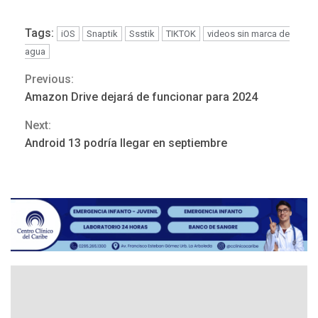
Tags:
iOS
Snaptik
Ssstik
TIKTOK
videos sin marca de
agua
LATINOAMÉRICA Y CARIBE
TITULARES
ÚLTIMA HORA
Previous:
Continue
Seis muertos en Colombia
Amazon Drive dejará de funcionar para 2024
en combates contra grupos
Reading
3
armados
Next:
Android 13 podría llegar en septiembre
GUERRA EN EL MUNDO
TITULARES
ÚLTIMA HORA
Netanyahu descarta plan de
EEUU para Gaza apoyado
4
por Hamás
DESTACADOS
REGIONALES
ÚLTIMA HORA
ASOMAYOR se afilia a la
Cámara de Comercio para
impulsar la economía
5
plateada