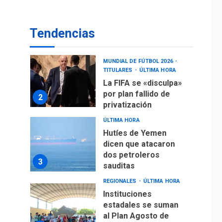
operaciones de carga
y descarga en
1
Aeropuerto de
Tendencias
Maiquetía
DEPORTES
MUNDIAL DE FÚTBOL 2026
TITULARES
ÚLTIMA HORA
La FIFA se «disculpa»
por plan fallido de
2
privatización
ÚLTIMA HORA
Hutíes de Yemen
dicen que atacaron
dos petroleros
3
sauditas
REGIONALES
ÚLTIMA HORA
Instituciones
estadales se suman
al Plan Agosto de