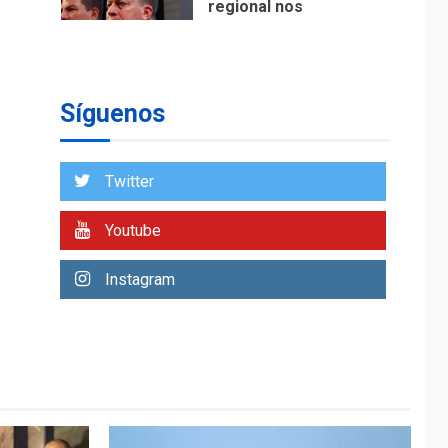
regional nos
respaldaron desde el
primer momento tras
7
terremotos del 24J
asegura Gustavo
Síguenos
Duque
NACIONALES
TITULARES
ÚLTIMA HORA
Twitter
Reanudan
operaciones de carga
Youtube
y descarga en
1
Aeropuerto de
Instagram
Maiquetía
DEPORTES
MUNDIAL DE FÚTBOL 2026
TITULARES
ÚLTIMA HORA
La FIFA se «disculpa»
por plan fallido de
2
privatización
ÚLTIMA HORA