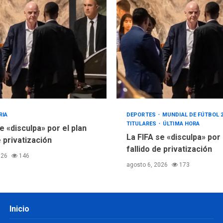
RIA
DEPORTES
MUNDIAL DE FÚTBOL 
TITULARES
ÚLTIMA HORA
e «disculpa» por el plan
La FIFA se «disculpa» por
e privatización
fallido de privatización
026
146
agosto 6, 2026
173
Inicio