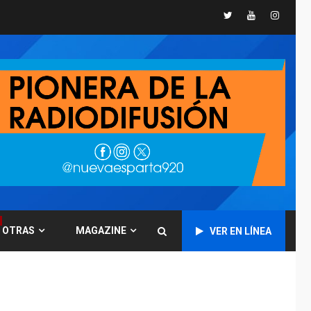
Twitter
Youtube
Instagr
POLÍTICA
TITULARES
ÚLTIMA HORA
CNP plantea incluir
Libertad de Expresión
en agenda de
6
negociación con
comisión de AN 2015
DESTACADOS
NACIONALES
ÚLTIMA HORA
Gobierno nacional y
regional nos
respaldaron desde el
primer momento tras
7
terremotos del 24J
OTRAS
MAGAZINE
VER EN LÍNEA
asegura Gustavo
Duque
NACIONALES
TITULARES
ÚLTIMA HORA
Reanudan